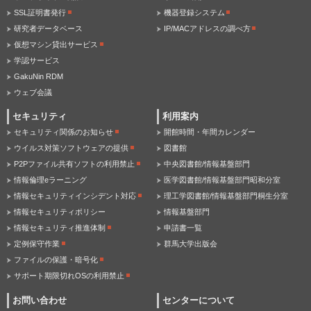
SSL証明書発行
機器登録システム
研究者データベース
IP/MACアドレスの調べ方
仮想マシン貸出サービス
学認サービス
GakuNin RDM
ウェブ会議
セキュリティ
利用案内
セキュリティ関係のお知らせ
開館時間・年間カレンダー
ウイルス対策ソフトウェアの提供
図書館
P2Pファイル共有ソフトの利用禁止
中央図書館/情報基盤部門
情報倫理eラーニング
医学図書館/情報基盤部門昭和分室
情報セキュリティインシデント対応
理工学図書館/情報基盤部門桐生分室
情報セキュリティポリシー
情報基盤部門
情報セキュリティ推進体制
申請書一覧
定例保守作業
群馬大学出版会
ファイルの保護・暗号化
サポート期限切れOSの利用禁止
お問い合わせ
センターについて