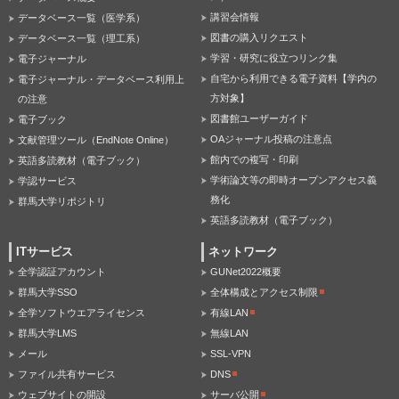
講習会情報
データベース一覧（医学系）
図書の購入リクエスト
データベース一覧（理工系）
学習・研究に役立つリンク集
電子ジャーナル
自宅から利用できる電子資料【学内の
電子ジャーナル・データベース利用上
方対象】
の注意
図書館ユーザーガイド
電子ブック
OAジャーナル投稿の注意点
文献管理ツール（EndNote Online）
館内での複写・印刷
英語多読教材（電子ブック）
学術論文等の即時オープンアクセス義
学認サービス
務化
群馬大学リポジトリ
英語多読教材（電子ブック）
ITサービス
ネットワーク
全学認証アカウント
GUNet2022概要
群馬大学SSO
全体構成とアクセス制限
全学ソフトウエアライセンス
有線LAN
群馬大学LMS
無線LAN
メール
SSL-VPN
ファイル共有サービス
DNS
ウェブサイトの開設
サーバ公開