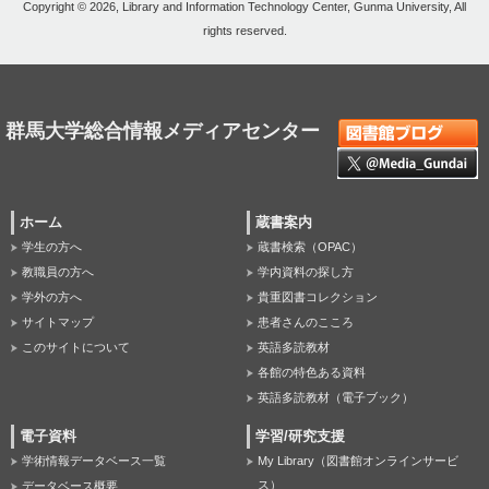
Copyright © 2026, Library and Information Technology Center, Gunma University, All
rights reserved.
群馬大学総合情報メディアセンター
ホーム
蔵書案内
学生の方へ
蔵書検索（OPAC）
教職員の方へ
学内資料の探し方
学外の方へ
貴重図書コレクション
サイトマップ
患者さんのこころ
このサイトについて
英語多読教材
各館の特色ある資料
英語多読教材（電子ブック）
電子資料
学習/研究支援
学術情報データベース一覧
My Library（図書館オンラインサービ
ス）
データベース概要