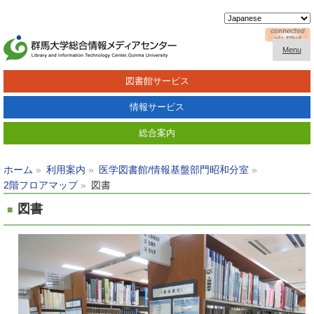
Menu
図書館サービス
情報サービス
総合案内
ホーム
利用案内
医学図書館/情報基盤部門昭和分室
2階フロアマップ
図書
図書