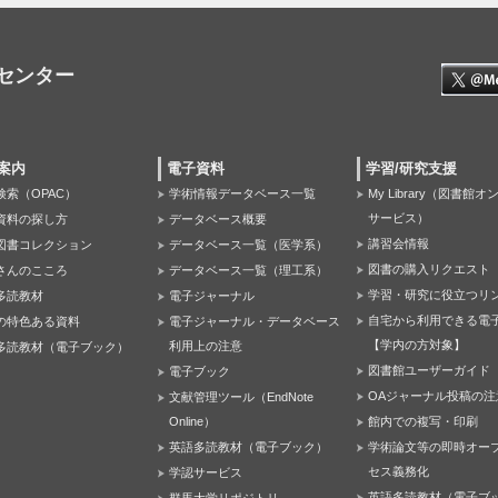
センター
案内
電子資料
学習/研究支援
検索（OPAC）
学術情報データベース一覧
My Library（図書館
サービス）
資料の探し方
データベース概要
講習会情報
図書コレクション
データベース一覧（医学系）
図書の購入リクエスト
さんのこころ
データベース一覧（理工系）
学習・研究に役立つリ
多読教材
電子ジャーナル
自宅から利用できる電
の特色ある資料
電子ジャーナル・データベース
【学内の方対象】
利用上の注意
多読教材（電子ブック）
図書館ユーザーガイド
電子ブック
OAジャーナル投稿の注
文献管理ツール（EndNote
Online）
館内での複写・印刷
英語多読教材（電子ブック）
学術論文等の即時オー
セス義務化
学認サービス
英語多読教材（電子ブ