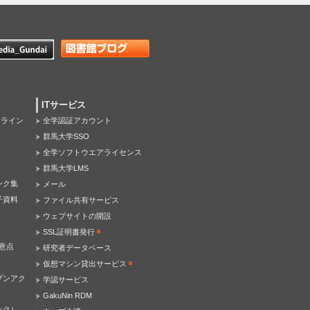
ITサービス
オンライン
全学認証アカウント
群馬大学SSO
全学ソフトウエアライセンス
群馬大学LMS
ンク集
メール
子資料
ファイル共有サービス
ウェブサイトの開設
SSL証明書発行
意点
研究者データベース
仮想マシン貸出サービス
プンアク
学認サービス
GakuNin RDM
ック）