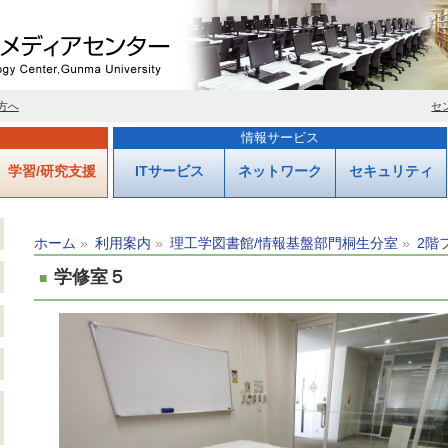
方へ
セ
情報サービス
学習/研究支援
ITサービス
ネットワーク
セキュリティ
ホーム
利用案内
理工学図書館/情報基盤部門桐生分室
2階
学修室５