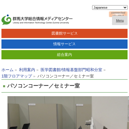
Menu
図書館サービス
情報サービス
総合案内
ホーム
利用案内
医学図書館/情報基盤部門昭和分室
1階フロアマップ
パソコンコーナー／セミナー室
パソコンコーナー／セミナー室