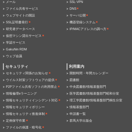
メール
SSL-VPN
ファイル共有サービス
DNS
ウェブサイトの開設
サーバ公開
SSL証明書発行
機器登録システム
研究者データベース
IP/MACアドレスの調べ方
仮想マシン貸出サービス
学認サービス
GakuNin RDM
ウェブ会議
セキュリティ
利用案内
セキュリティ関係のお知らせ
開館時間・年間カレンダー
ウイルス対策ソフトウェアの提供
図書館
P2Pファイル共有ソフトの利用禁止
中央図書館/情報基盤部門
情報倫理eラーニング
医学図書館/情報基盤部門昭和分室
情報セキュリティインシデント対応
理工学図書館/情報基盤部門桐生分室
情報セキュリティポリシー
情報基盤部門
情報セキュリティ推進体制
申請書一覧
定例保守作業
群馬大学出版会
ファイルの保護・暗号化