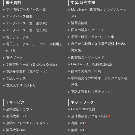
電子資料
学習/研究支援
学術情報データベース一覧
My Library（図書館オンラインサービ
ス）
データベース概要
講習会情報
データベース一覧（医学系）
図書の購入リクエスト
データベース一覧（理工系）
学習・研究に役立つリンク集
電子ジャーナル
自宅から利用できる電子資料【学内の
電子ジャーナル・データベース利用上
方対象】
の注意
図書館ユーザーガイド
電子ブック
OAジャーナル投稿の注意点
文献管理ツール（EndNote Online）
館内での複写・印刷
英語多読教材（電子ブック）
学術論文等の即時オープンアクセス義
学認サービス
務化
群馬大学リポジトリ
英語多読教材（電子ブック）
ITサービス
ネットワーク
全学認証アカウント
GUNet2022概要
群馬大学SSO
全体構成とアクセス制限
全学ソフトウエアライセンス
有線LAN
群馬大学LMS
無線LAN