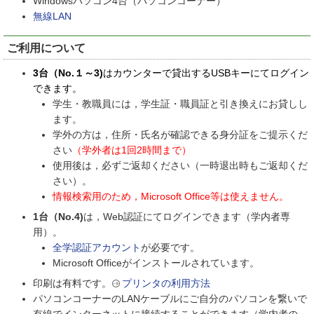
Windowsパソコン4台（パソコンコーナー）
無線LAN
ご利用について
3台（No.１～3)
はカウンターで貸出するUSBキーにてログイン
できます。
学生・教職員には，学生証・職員証と引き換えにお貸しし
ます。
学外の方は，住所・氏名が確認できる身分証をご提示くだ
さい
（学外者は1回2時間まで）
使用後は，必ずご返却ください（一時退出時もご返却くだ
さい）。
情報検索用のため，Microsoft Office等は使えません。
1台（No.4)
は，Web認証にてログインできます（学内者専
用）。
全学認証アカウント
が必要です。
Microsoft Officeがインストールされています。
印刷は有料です。
プリンタの利用方法
パソコンコーナーのLANケーブルにご自分のパソコンを繋いで