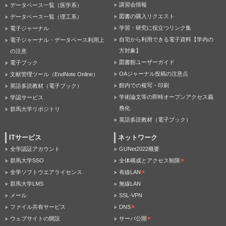
講習会情報
データベース一覧（医学系）
図書の購入リクエスト
データベース一覧（理工系）
学習・研究に役立つリンク集
電子ジャーナル
自宅から利用できる電子資料【学内の
電子ジャーナル・データベース利用上
方対象】
の注意
図書館ユーザーガイド
電子ブック
OAジャーナル投稿の注意点
文献管理ツール（EndNote Online）
館内での複写・印刷
英語多読教材（電子ブック）
学術論文等の即時オープンアクセス義
学認サービス
務化
群馬大学リポジトリ
英語多読教材（電子ブック）
ITサービス
ネットワーク
全学認証アカウント
GUNet2022概要
群馬大学SSO
全体構成とアクセス制限
全学ソフトウエアライセンス
有線LAN
群馬大学LMS
無線LAN
メール
SSL-VPN
ファイル共有サービス
DNS
ウェブサイトの開設
サーバ公開