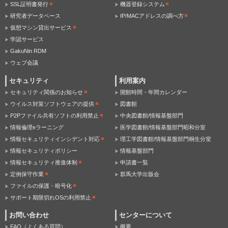
SSL証明書発行
機器登録システム
研究者データベース
IP/MACアドレスの調べ方
仮想マシン貸出サービス
学認サービス
GakuNin RDM
ウェブ会議
セキュリティ
利用案内
セキュリティ関係のお知らせ
開館時間・年間カレンダー
ウイルス対策ソフトウェアの提供
図書館
P2Pファイル共有ソフトの利用禁止
中央図書館/情報基盤部門
情報倫理eラーニング
医学図書館/情報基盤部門昭和分室
情報セキュリティインシデント対応
理工学図書館/情報基盤部門桐生分室
情報セキュリティポリシー
情報基盤部門
情報セキュリティ推進体制
申請書一覧
定例保守作業
群馬大学出版会
ファイルの保護・暗号化
サポート期限切れOSの利用禁止
お問い合わせ
センターについて
FAQ（よくある質問）
概要