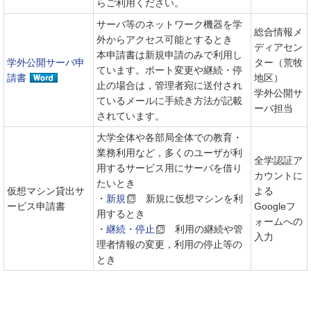
らご利用ください。
サーバ等のネットワーク機器を学
総合情報メ
外からアクセス可能とするとき
ディアセン
本申請書は新規申請のみで利用し
学外公開サーバ申
ター
（荒牧
ています。ポート変更や継続・停
請書
地区）
止の場合は，管理者宛に送付され
学外公開サ
ているメールに手続き方法が記載
ーバ担当
されています。
大学全体や各部局全体での教育・
業務利用など，多くのユーザが利
全学認証ア
用するサービス用にサーバを借り
カウントに
たいとき
仮想マシン貸出サ
よる
・
新規
新規に仮想マシンを利
ービス申請書
Googleフ
用するとき
ォームへの
・
継続・停止
利用の継続や管
入力
理者情報の変更，利用の停止等の
とき