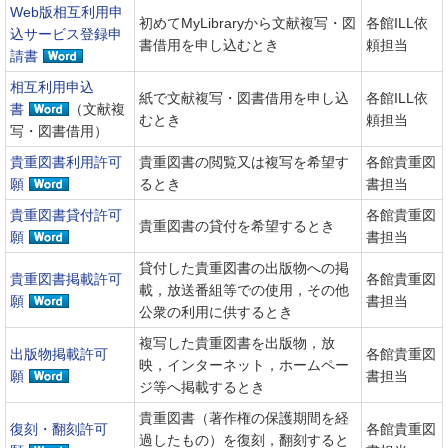
Web版相互利用申
初めてMyLibraryから文献複写・図
各館ILL依
込サービス登録申
書借用を申し込むとき
頼担当
請書
相互利用申込
紙で文献複写・図書借用を申し込
各館ILL依
書
（文献複
むとき
頼担当
写・図書借用）
貴重図書利用許可
貴重図書の閲覧又は複写を希望す
各館貴重図
願
るとき
書担当
貴重図書貸付許可
各館貴重図
貴重図書の貸付を希望するとき
願
書担当
貸付した貴重図書の出版物への掲
貴重図書掲載許可
各館貴重図
載，放送番組等での使用，その他
願
書担当
公衆の利用に供するとき
複写した貴重図書を出版物，放
出版物掲載許可
各館貴重図
映，インターネット，ホームペー
願
書担当
ジ等へ掲載するとき
貴重図書（著作権の保護期間を経
復刻・翻刻許可
各館貴重図
過したもの）を復刻，翻刻すると