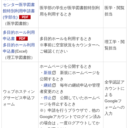
センター医学図書
医学部の学生が医学図書館特別利
医学・閲覧
館特別利用申請書
用を利用するとき
担当
(学部生)
（医学図書館）
多目的ホール利用
申込書
多目的ホールを利用するとき
理工学・閲
多目的ホール利用
※事前に空室状況をカウンターへ
覧担当
申込書
(Excel)
ご確認ください
（理工学図書館）
ホームページを公開するとき
・
新規
新規にホームページを
公開するとき
全学認証ア
・
継続
毎年の継続申込や管理
カウントに
ウェブホスティン
者変更のとき
よる
グサービス申込フ
・
停止
公開していたホームペ
Googleフ
ォーム
ージを停止するとき
ォームへの
※）申請を行うブラウザで，他の
入力
Googleアカウントでログイン済み
の場合は，一度ログアウトしてか