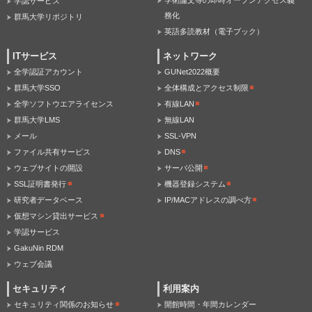
学術論文等の即時オープンアクセス義
学認サービス
務化
群馬大学リポジトリ
英語多読教材（電子ブック）
ITサービス
ネットワーク
全学認証アカウント
GUNet2022概要
群馬大学SSO
全体構成とアクセス制限
全学ソフトウエアライセンス
有線LAN
群馬大学LMS
無線LAN
メール
SSL-VPN
ファイル共有サービス
DNS
ウェブサイトの開設
サーバ公開
SSL証明書発行
機器登録システム
研究者データベース
IP/MACアドレスの調べ方
仮想マシン貸出サービス
学認サービス
GakuNin RDM
ウェブ会議
セキュリティ
利用案内
セキュリティ関係のお知らせ
開館時間・年間カレンダー