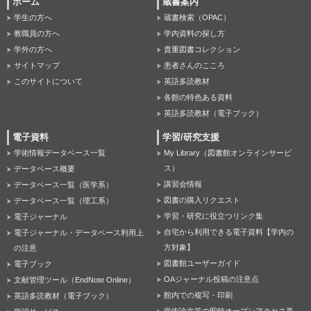
ホーム
蔵書案内
学生の方へ
蔵書検索（OPAC）
教職員の方へ
学内資料の探し方
学外の方へ
貴重図書コレクション
サイトマップ
患者さんのこころ
このサイトについて
英語多読教材
各館の特色ある資料
英語多読教材（電子ブック）
電子資料
学習/研究支援
学術情報データベース一覧
My Library（図書館オンラインサービ
ス）
データベース概要
講習会情報
データベース一覧（医学系）
図書の購入リクエスト
データベース一覧（理工系）
学習・研究に役立つリンク集
電子ジャーナル
自宅から利用できる電子資料【学内の
電子ジャーナル・データベース利用上
方対象】
の注意
図書館ユーザーガイド
電子ブック
OAジャーナル投稿の注意点
文献管理ツール（EndNote Online）
館内での複写・印刷
英語多読教材（電子ブック）