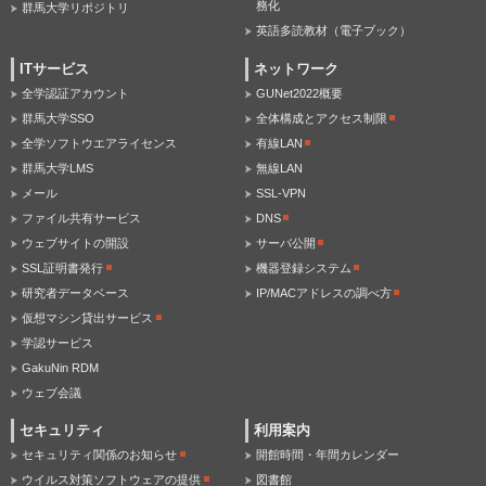
務化
群馬大学リポジトリ
英語多読教材（電子ブック）
ITサービス
ネットワーク
全学認証アカウント
GUNet2022概要
群馬大学SSO
全体構成とアクセス制限
全学ソフトウエアライセンス
有線LAN
群馬大学LMS
無線LAN
メール
SSL-VPN
ファイル共有サービス
DNS
ウェブサイトの開設
サーバ公開
SSL証明書発行
機器登録システム
研究者データベース
IP/MACアドレスの調べ方
仮想マシン貸出サービス
学認サービス
GakuNin RDM
ウェブ会議
セキュリティ
利用案内
セキュリティ関係のお知らせ
開館時間・年間カレンダー
ウイルス対策ソフトウェアの提供
図書館