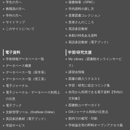
学生の方へ
蔵書検索（OPAC）
教職員の方へ
学内資料の探し方
学外の方へ
貴重図書コレクション
サイトマップ
患者さんのこころ
このサイトについて
英語多読教材
各館の特色ある資料
英語多読教材（電子ブック）
電子資料
学習/研究支援
学術情報データベース一覧
My Library（図書館オンラインサービ
ス）
データベース概要
講習会情報
データベース一覧（医学系）
図書の購入リクエスト
データベース一覧（理工系）
学習・研究に役立つリンク集
電子ジャーナル
自宅から利用できる電子資料【学内の
電子ジャーナル・データベース利用上
方対象】
の注意
図書館ユーザーガイド
電子ブック
OAジャーナル投稿の注意点
文献管理ツール（EndNote Online）
館内での複写・印刷
英語多読教材（電子ブック）
学術論文等の即時オープンアクセス義
学認サービス