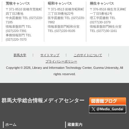
荒牧キャンパス
昭和キャンパス
桐生キャンパス
〒371-8510 前橋市荒牧町
〒371-8513 前橋市昭和町
〒376-8516 桐生市天神町
四丁目2番地
三丁目39番地22号
一丁目5番地1号
中央図書館 TEL (027)220-
医学図書館 TEL (027)220-
理工学図書館 TEL
7185
7882
(0277)30-1079
情報基盤部門 TEL
情報基盤部門昭和分室
情報基盤部門桐生分室
(027)220-7391
TEL (027)220-8105
TEL (0277)30-1161
事務情報部門 TEL
(027)220-7070
群馬大学
サイトマップ
このサイトについて
プライバシーポリシー
Copyright © 2026, Library and Information Technology Center, Gunma University, All
rights reserved.
群馬大学総合情報メディアセンター
ホーム
蔵書案内