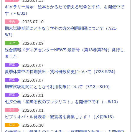
2026.07.13
ギャラリー展示「絵本とかるたで伝える戦争と平和」を開催中で
す（～8/31）
2026.07.10
中央
期末試験期間にともなう学外の方の利用制限について（7/21-
8/7）
2026.07.09
メセ
総合情報メディアセンターNEWS 最新号（第18巻第2号）発行し
ました
2026.07.07
理工
夏季休業中の長期貸出・貸出冊数変更について（7/28-9/24）
2026.07.07
理工
期末試験期間にともなう利用制限について（7/13～8/10）
2026.07.01
理工
七夕企画「星降る夜のブックリスト」を開催中です（～8/10）
2026.07.01
中央
ビブリオバトル発表者・観覧者を募集します！（〆切9/13）
2026.06.30
医学
企画展示「「酷暑をのりこえる」～体調管理と勉強～」を開催中