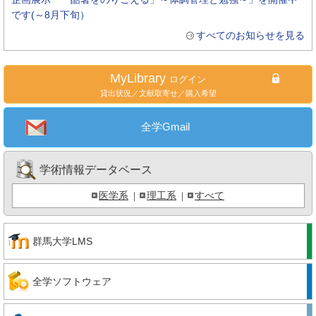
です(～8月下旬）
すべてのお知らせを見る
MyLibrary
ログイン
貸出状況／文献取寄せ／購入希望
全学Gmail
学術情報データベース
医学系
理工系
すべて
｜
｜
群馬大学LMS
全学ソフトウェア