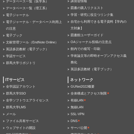
講習会情報
データベース一覧（医学系）
図書の購入リクエスト
データベース一覧（理工系）
学習・研究に役立つリンク集
電子ジャーナル
自宅から利用できる電子資料【学内の
電子ジャーナル・データベース利用上
方対象】
の注意
図書館ユーザーガイド
電子ブック
OAジャーナル投稿の注意点
文献管理ツール（EndNote Online）
館内での複写・印刷
英語多読教材（電子ブック）
学術論文等の即時オープンアクセス義
学認サービス
務化
群馬大学リポジトリ
英語多読教材（電子ブック）
ITサービス
ネットワーク
全学認証アカウント
GUNet2022概要
群馬大学SSO
全体構成とアクセス制限
全学ソフトウエアライセンス
有線LAN
群馬大学LMS
無線LAN
メール
SSL-VPN
ファイル共有サービス
DNS
ウェブサイトの開設
サーバ公開