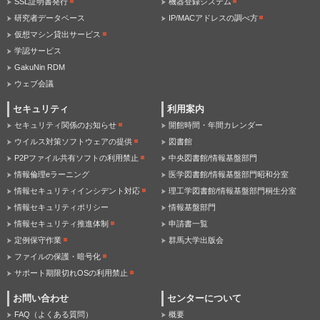
SSL証明書発行
機器登録システム
研究者データベース
IP/MACアドレスの調べ方
仮想マシン貸出サービス
学認サービス
GakuNin RDM
ウェブ会議
セキュリティ
利用案内
セキュリティ関係のお知らせ
開館時間・年間カレンダー
ウイルス対策ソフトウェアの提供
図書館
P2Pファイル共有ソフトの利用禁止
中央図書館/情報基盤部門
情報倫理eラーニング
医学図書館/情報基盤部門昭和分室
情報セキュリティインシデント対応
理工学図書館/情報基盤部門桐生分室
情報セキュリティポリシー
情報基盤部門
情報セキュリティ推進体制
申請書一覧
定例保守作業
群馬大学出版会
ファイルの保護・暗号化
サポート期限切れOSの利用禁止
お問い合わせ
センターについて
FAQ（よくある質問）
概要