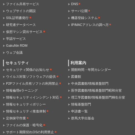
ファイル共有サービス
DNS
ウェブサイトの開設
サーバ公開
SSL証明書発行
機器登録システム
研究者データベース
IP/MACアドレスの調べ方
仮想マシン貸出サービス
学認サービス
GakuNin RDM
ウェブ会議
セキュリティ
利用案内
セキュリティ関係のお知らせ
開館時間・年間カレンダー
ウイルス対策ソフトウェアの提供
図書館
P2Pファイル共有ソフトの利用禁止
中央図書館/情報基盤部門
情報倫理eラーニング
医学図書館/情報基盤部門昭和分室
情報セキュリティインシデント対応
理工学図書館/情報基盤部門桐生分室
情報セキュリティポリシー
情報基盤部門
情報セキュリティ推進体制
申請書一覧
定例保守作業
群馬大学出版会
ファイルの保護・暗号化
サポート期限切れOSの利用禁止