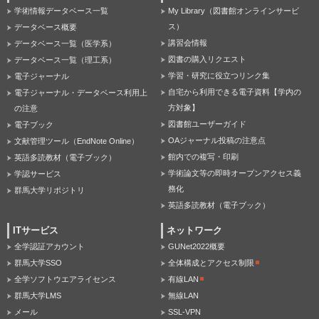
学術情報データベース一覧
My Library（図書館オンラインサービ
ス）
データベース概要
講習会情報
データベース一覧（医学系）
図書の購入リクエスト
データベース一覧（理工系）
学習・研究に役立つリンク集
電子ジャーナル
自宅から利用できる電子資料【学内の
電子ジャーナル・データベース利用上
方対象】
の注意
図書館ユーザーガイド
電子ブック
OAジャーナル投稿の注意点
文献管理ツール（EndNote Online）
館内での複写・印刷
英語多読教材（電子ブック）
学術論文等の即時オープンアクセス義
学認サービス
務化
群馬大学リポジトリ
英語多読教材（電子ブック）
ITサービス
ネットワーク
全学認証アカウント
GUNet2022概要
群馬大学SSO
全体構成とアクセス制限
全学ソフトウエアライセンス
有線LAN
群馬大学LMS
無線LAN
メール
SSL-VPN