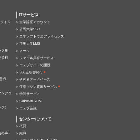
ITサービス
オンライン
全学認証アカウント
群馬大学SSO
全学ソフトウエアライセンス
群馬大学LMS
ンク集
メール
子資料
ファイル共有サービス
ウェブサイトの開設
SSL証明書発行
意点
研究者データベース
仮想マシン貸出サービス
プンアク
学認サービス
GakuNin RDM
ック）
ウェブ会議
センターについて
概要
者の声）
組織