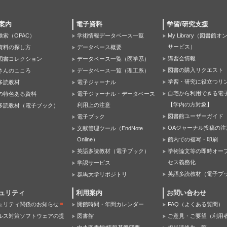
案内
電子資料
学習/研究支援
検索（OPAC）
学術情報データベース一覧
My Library（図書館
サービス）
資料の探し方
データベース概要
講習会情報
図書コレクション
データベース一覧（医学系）
図書の購入リクエスト
さんのこころ
データベース一覧（理工系）
学習・研究に役立つリ
多読教材
電子ジャーナル
自宅から利用できる電
の特色ある資料
電子ジャーナル・データベース
【学内の方対象】
利用上の注意
多読教材（電子ブック）
図書館ユーザーガイド
電子ブック
OAジャーナル投稿の注
文献管理ツール（EndNote
Online）
館内での複写・印刷
英語多読教材（電子ブック）
学術論文等の即時オー
セス義務化
学認サービス
英語多読教材（電子ブ
群馬大学リポジトリ
ュリティ
利用案内
お問い合わせ
ュリティ関係のお知らせ
開館時間・年間カレンダー
FAQ（よくある質問）
ルス対策ソフトウェアの提
図書館
ご意見・ご要望（利用