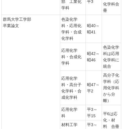
部 工業化
平
3
化学科合
学科
冊
群馬大学工学部
色染化学
卒業論文
科・応用化
昭
40
～
学科・合成
昭
41
化学科
色染化学
応用化学
昭
42
～
科は応用
科・合成化
昭
46
化学科に
学科
統合
高分子化
応用化学
学科（応
科・高分子
昭
47
～
用化学科
化学科・合
平
2
から分
成化学科
離）
応用化学
平
3
～
平6は応
科
平
15
化・材
材料工学
平
3
～
料 合冊