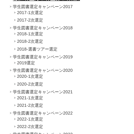
学生図書選定キャンペーン2017
2017-1次選定
2017-2次選定
学生図書選定キャンペーン2018
2018-1次選定
2018-2次選定
2018-選書ツアー選定
学生図書選定キャンペーン2019
2019選定
学生図書選定キャンペーン2020
2020-1次選定
2020-2次選定
学生図書選定キャンペーン2021
2021-1次選定
2021-2次選定
学生図書選定キャンペーン2022
2022-1次選定
2022-2次選定