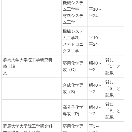
機械システ
ム工学科
平
10
～
材料システ
平
24
ム工学
機械システ
ム工学科
平
10
～
メカトロニ
平
24
クス工学
群馬大学大学院工学研究科
背に
応用化学専
昭40～
修士論
「C」と
攻（C）
平2
文
記載
背に
合成化学専
昭40～
「S」と
攻（S)
平2
記載
背に
高分子化学
昭48～
「P」と
専攻（P)
平2
記載
群馬大学大学院工学研究科
応用化学専
平
3
～