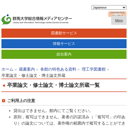
Menu
図書館サービス
情報サービス
総合案内
ホーム
蔵書案内
各館の特色ある資料
理工学図書館
卒業論文・修士論文・博士論文所蔵
卒業論文・修士論文・博士論文所蔵一覧
ご利用上の注意
貸出はできません。館内にてご覧ください。
原則，複写はできません。著者の許諾済み（「複写可」の印あ
り）の論文については、著作権の範囲内で複写することができ