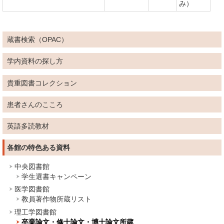
み）
蔵書検索（OPAC）
学内資料の探し方
貴重図書コレクション
患者さんのこころ
英語多読教材
各館の特色ある資料
中央図書館
学生選書キャンペーン
医学図書館
教員著作物所蔵リスト
理工学図書館
卒業論文・修士論文・博士論文所蔵