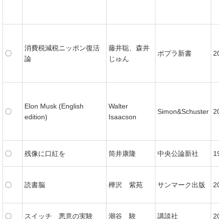
消費税減税ニッポン復活
藤井聡、森井
〇
ポプラ新書
2
論
じゅん
Elon Musk (English
Walter
〇
Simon&Schuster
2
edition)
Isaacson
〇
残像に口紅を
筒井康隆
中央公論新社
1
〇
読書脳
樺沢 紫苑
サンマーク出版
2
〇
スイッチ 悪意の実験
潮谷 験
講談社
2