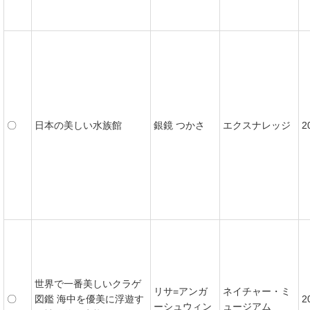
〇
日本の美しい水族館
銀鏡 つかさ
エクスナレッジ
2
世界で一番美しいクラゲ
リサ=アンガ
ネイチャー・ミ
〇
図鑑 海中を優美に浮遊す
2
ーシュウィン
ュージアム