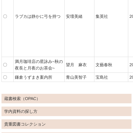
〇
ラブカは静かに弓を持つ
安壇美緒
集英社
2
満月珈琲店の星詠み~秋の
〇
望月 麻衣
文藝春秋
2
夜長と月夜のお茶会~
〇
鎌倉うずまき案内所
青山美智子
宝島社
2
蔵書検索（OPAC）
学内資料の探し方
貴重図書コレクション