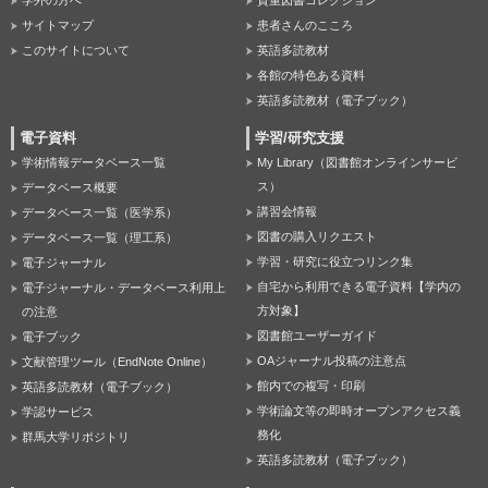
サイトマップ
患者さんのこころ
このサイトについて
英語多読教材
各館の特色ある資料
英語多読教材（電子ブック）
電子資料
学習/研究支援
学術情報データベース一覧
My Library（図書館オンラインサービ
ス）
データベース概要
講習会情報
データベース一覧（医学系）
図書の購入リクエスト
データベース一覧（理工系）
学習・研究に役立つリンク集
電子ジャーナル
自宅から利用できる電子資料【学内の
電子ジャーナル・データベース利用上
方対象】
の注意
図書館ユーザーガイド
電子ブック
OAジャーナル投稿の注意点
文献管理ツール（EndNote Online）
館内での複写・印刷
英語多読教材（電子ブック）
学術論文等の即時オープンアクセス義
学認サービス
務化
群馬大学リポジトリ
英語多読教材（電子ブック）