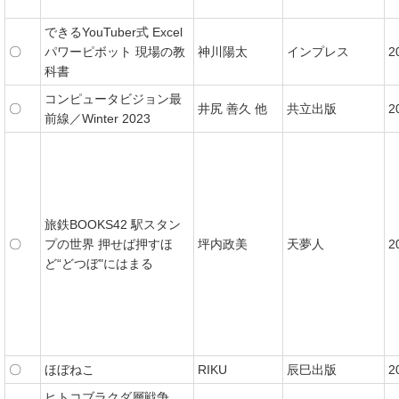
できるYouTuber式 Excel
〇
パワーピボット 現場の教
神川陽太
インプレス
2
科書
コンピュータビジョン最
〇
井尻 善久 他
共立出版
2
前線／Winter 2023
旅鉄BOOKS42 駅スタン
〇
プの世界 押せば押すほ
坪内政美
天夢人
2
ど“どつぼ"にはまる
〇
ほぼねこ
RIKU
辰巳出版
2
ヒトコブラクダ層戦争