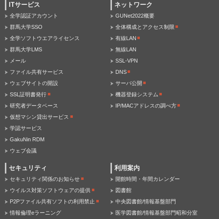
ITサービス
ネットワーク
全学認証アカウント
GUNet2022概要
群馬大学SSO
全体構成とアクセス制限
全学ソフトウエアライセンス
有線LAN
群馬大学LMS
無線LAN
メール
SSL-VPN
ファイル共有サービス
DNS
ウェブサイトの開設
サーバ公開
SSL証明書発行
機器登録システム
研究者データベース
IP/MACアドレスの調べ方
仮想マシン貸出サービス
学認サービス
GakuNin RDM
ウェブ会議
セキュリティ
利用案内
セキュリティ関係のお知らせ
開館時間・年間カレンダー
ウイルス対策ソフトウェアの提供
図書館
P2Pファイル共有ソフトの利用禁止
中央図書館/情報基盤部門
情報倫理eラーニング
医学図書館/情報基盤部門昭和分室