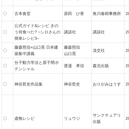
〇
古本食堂
原田 ひ香
角川春樹事務所
2
公式ガイド&レシピ きの
〇
う何食べた? ~シロさんの
講談社
講談社
2
簡単レシピ3~
藤森照信×山口晃 日本建
藤森照信
〇
淡交社
2
築集中講義
山口晃
分子動力学法と原子間ポ
〇
渡邉 孝信
森北出版
2
テンシャル
〇
神谷哲史作品集
神谷哲史
おりがみはうす
2
サンクチュアリ
〇
虚無レシピ
リュウジ
2
出版