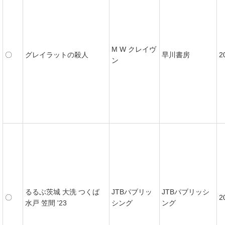
M W クレイヴ
〇
グレイラットの殺人
早川書房
2
ン
るるぶ茨城 大洗 つくば
JTBパブリッ
JTBパブリッシ
〇
2
水戸 笠間 '23
シング
ング