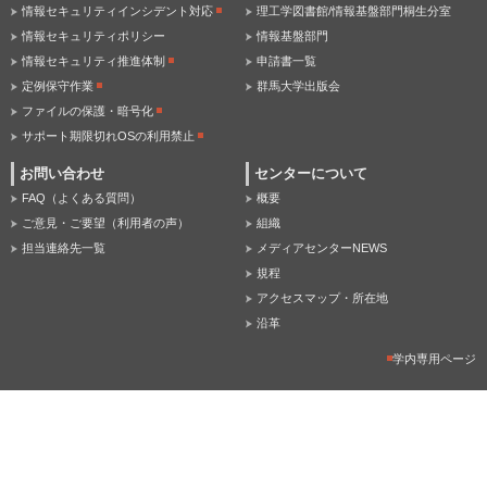
情報セキュリティインシデント対応
理工学図書館/情報基盤部門桐生分室
情報セキュリティポリシー
情報基盤部門
情報セキュリティ推進体制
申請書一覧
定例保守作業
群馬大学出版会
ファイルの保護・暗号化
サポート期限切れOSの利用禁止
お問い合わせ
センターについて
FAQ（よくある質問）
概要
ご意見・ご要望（利用者の声）
組織
担当連絡先一覧
メディアセンターNEWS
規程
アクセスマップ・所在地
沿革
学内専用ページ