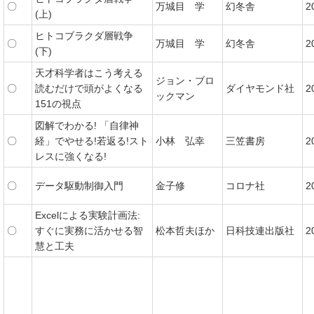
〇
万城目 学
幻冬舎
2
(上)
ヒトコブラクダ層戦争
〇
万城目 学
幻冬舎
2
(下)
天才科学者はこう考える
ジョン・ブロ
〇
読むだけで頭がよくなる
ダイヤモンド社
2
ックマン
151の視点
図解でわかる! 「自律神
〇
経」でやせる!若返る!スト
小林 弘幸
三笠書房
2
レスに強くなる!
〇
データ駆動制御入門
金子修
コロナ社
2
Excelによる実験計画法:
〇
すぐに実務に活かせる智
松本哲夫ほか
日科技連出版社
2
慧と工夫