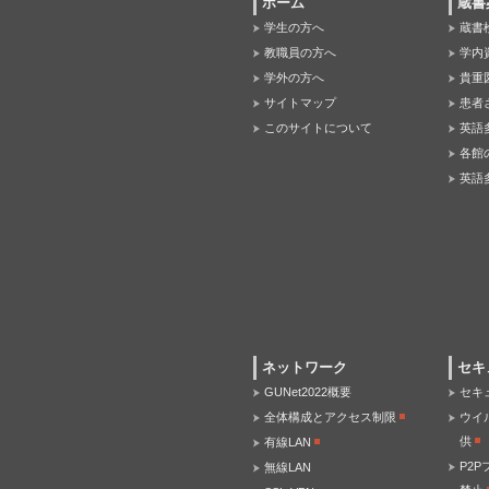
ホーム
蔵書
学生の方へ
蔵書
教職員の方へ
学内
学外の方へ
貴重
サイトマップ
患者
このサイトについて
英語
各館
英語
ネットワーク
セキ
GUNet2022概要
セキ
全体構成とアクセス制限
ウイ
供
有線LAN
P2
無線LAN