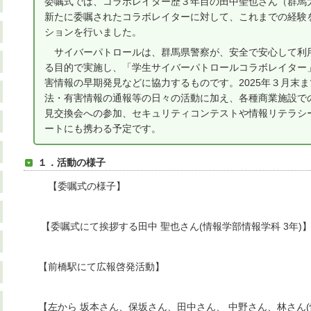
委嘱式では、コラボレイター歴３年目の田中聖也さん（群馬
新たに委嘱されたコラボレイターに対して、これまでの経験
ションを行いました。
サイバーパトロールは、群馬県警察が、安全で安心して利
る目的で実施し、「学生サイバーパトロールコラボレイター
害情報の早期発見などに協力するものです。2025年３月末
法・有害情報の通報等の日々の活動に加え、各種商業施設で
見交換会への参加、セキュリティコンテストや情報リテラシ
ートにも携わる予定です。
１．活動の様子
【委嘱式の様子】
【委嘱式にて挨拶する田中 聖也さん(情報学部情報学科 3年)
【前橋駅にて広報啓発活動】
【左から 坂本さん、保坂さん、田中さん、 中野さん、林さん