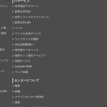
ITサービス
オンライン
全学認証アカウント
群馬大学SSO
全学ソフトウエアライセンス
群馬大学LMS
ンク集
メール
子資料
ファイル共有サービス
ウェブサイトの開設
SSL証明書発行
意点
研究者データベース
仮想マシン貸出サービス
プンアク
学認サービス
GakuNin RDM
ック）
ウェブ会議
センターについて
概要
者の声）
組織
メディアセンターNEWS
規程