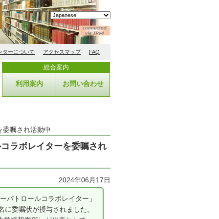
ンターについて
アクセスマップ
FAQ
総合案内
利用案内
お問い合わせ
を委嘱され活動中
ルコラボレイターを委嘱され
2024年06月17日
バーパトロールコラボレイター」
0名に委嘱状が授与されました。