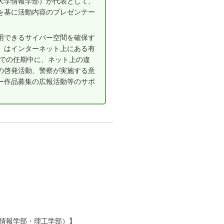
大学情報学部）が代表として、
を基に活動内容のプレゼンテー
用できるサイバー空間を確保す
」はインターネット上にある有
までの任期中に、ネット上の違
の啓発活動、警察が実施する意
ー作品募集の広報活動等のサポ
】
(情報学部・理工学部）】