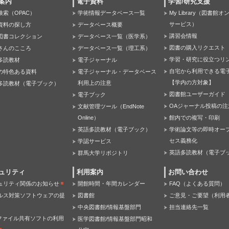
案内
電子資料
学習/研究支援
検索（OPAC）
学術情報データベース一覧
My Library（図書館
サービス）
資料の探し方
データベース概要
講習会情報
図書コレクション
データベース一覧（医学系）
図書の購入リクエスト
さんのこころ
データベース一覧（理工系）
学習・研究に役立つリ
多読教材
電子ジャーナル
自宅から利用できる電
の特色ある資料
電子ジャーナル・データベース
【学内の方対象】
利用上の注意
多読教材（電子ブック）
図書館ユーザーガイド
電子ブック
OAジャーナル投稿の注
文献管理ツール（EndNote
Online）
館内での複写・印刷
英語多読教材（電子ブック）
学術論文等の即時オー
セス義務化
学認サービス
英語多読教材（電子ブ
群馬大学リポジトリ
ュリティ
利用案内
お問い合わせ
ュリティ関係のお知らせ
開館時間・年間カレンダー
FAQ（よくある質問）
ルス対策ソフトウェアの提
図書館
ご意見・ご要望（利用
中央図書館/情報基盤部門
担当連絡先一覧
Pファイル共有ソフトの利用
医学図書館/情報基盤部門昭和