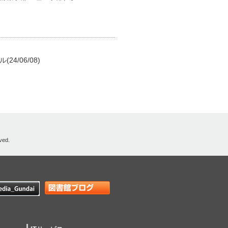
/06/08)
ved.