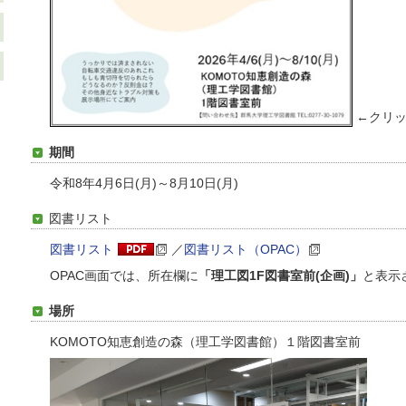
←クリッ
期間
令和8年
4月6日(月)～8月10日(月)
図書リスト
図書リスト
／
図書リスト（OPAC）
OPAC画面では、所在欄に
「理工図1F図書室前(企画)」
と表示
場所
KOMOTO知恵創造の森（理工学図書館）１階図書室前