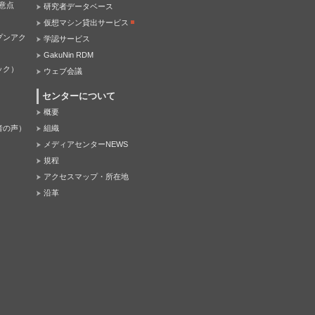
意点
研究者データベース
仮想マシン貸出サービス
プンアク
学認サービス
GakuNin RDM
ック）
ウェブ会議
センターについて
概要
者の声）
組織
メディアセンターNEWS
規程
アクセスマップ・所在地
沿革