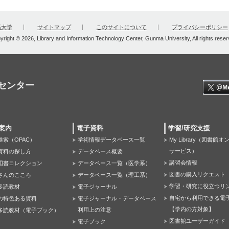
馬大学
サイトマップ
このサイトについて
プライバシーポリシー
yright © 2026, Library and Information Technology Center, Gunma University, All rights reser
センター
案内
電子資料
学習/研究支援
検索（OPAC）
学術情報データベース一覧
My Library（図書館
サービス）
資料の探し方
データベース概要
講習会情報
図書コレクション
データベース一覧（医学系）
図書の購入リクエスト
さんのこころ
データベース一覧（理工系）
学習・研究に役立つリ
多読教材
電子ジャーナル
自宅から利用できる電
の特色ある資料
電子ジャーナル・データベース
【学内の方対象】
利用上の注意
多読教材（電子ブック）
図書館ユーザーガイド
電子ブック