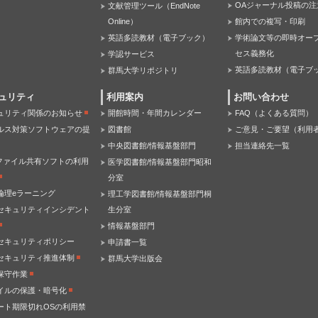
OAジャーナル投稿の注
文献管理ツール（EndNote
Online）
館内での複写・印刷
英語多読教材（電子ブック）
学術論文等の即時オー
セス義務化
学認サービス
英語多読教材（電子ブ
群馬大学リポジトリ
ュリティ
利用案内
お問い合わせ
ュリティ関係のお知らせ
開館時間・年間カレンダー
FAQ（よくある質問）
ルス対策ソフトウェアの提
図書館
ご意見・ご要望（利用
中央図書館/情報基盤部門
担当連絡先一覧
Pファイル共有ソフトの利用
医学図書館/情報基盤部門昭和
分室
倫理eラーニング
理工学図書館/情報基盤部門桐
セキュリティインシデント
生分室
情報基盤部門
セキュリティポリシー
申請書一覧
セキュリティ推進体制
群馬大学出版会
保守作業
イルの保護・暗号化
ート期限切れOSの利用禁