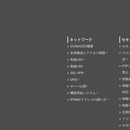
ネットワーク
セキ
GUNet2022概要
セキ
全体構成とアクセス制限
ウイ
供
有線LAN
P2
無線LAN
禁止
SSL-VPN
情報
DNS
情報
サーバ公開
対応
機器登録システム
情報
IP/MACアドレスの調べ方
情報
定例
ファ
サポ