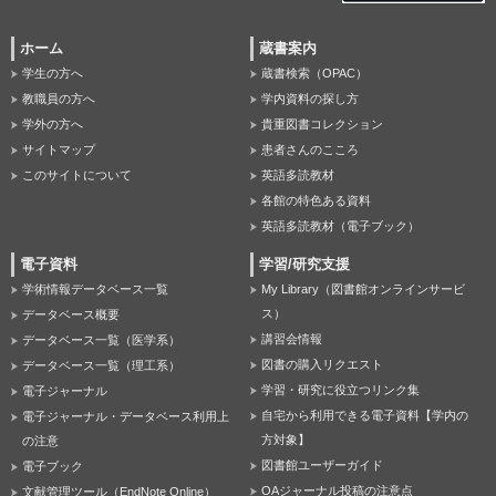
ホーム
蔵書案内
学生の方へ
蔵書検索（OPAC）
教職員の方へ
学内資料の探し方
学外の方へ
貴重図書コレクション
サイトマップ
患者さんのこころ
このサイトについて
英語多読教材
各館の特色ある資料
英語多読教材（電子ブック）
電子資料
学習/研究支援
学術情報データベース一覧
My Library（図書館オンラインサービ
ス）
データベース概要
講習会情報
データベース一覧（医学系）
図書の購入リクエスト
データベース一覧（理工系）
学習・研究に役立つリンク集
電子ジャーナル
自宅から利用できる電子資料【学内の
電子ジャーナル・データベース利用上
方対象】
の注意
図書館ユーザーガイド
電子ブック
OAジャーナル投稿の注意点
文献管理ツール（EndNote Online）