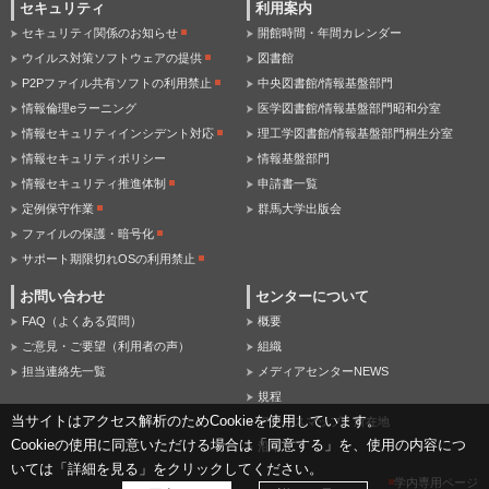
セキュリティ
利用案内
セキュリティ関係のお知らせ
開館時間・年間カレンダー
ウイルス対策ソフトウェアの提供
図書館
P2Pファイル共有ソフトの利用禁止
中央図書館/情報基盤部門
情報倫理eラーニング
医学図書館/情報基盤部門昭和分室
情報セキュリティインシデント対応
理工学図書館/情報基盤部門桐生分室
情報セキュリティポリシー
情報基盤部門
情報セキュリティ推進体制
申請書一覧
定例保守作業
群馬大学出版会
ファイルの保護・暗号化
サポート期限切れOSの利用禁止
お問い合わせ
センターについて
FAQ（よくある質問）
概要
ご意見・ご要望（利用者の声）
組織
担当連絡先一覧
メディアセンターNEWS
規程
当サイトはアクセス解析のためCookieを使用しています。
アクセスマップ・所在地
Cookieの使用に同意いただける場合は「同意する」を、使用の内容につ
沿革
いては「詳細を見る」をクリックしてください。
学内専用ページ