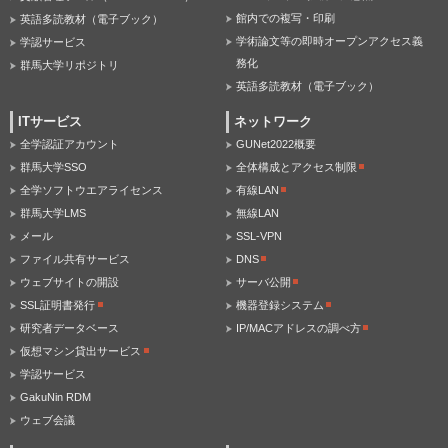
館内での複写・印刷
英語多読教材（電子ブック）
学術論文等の即時オープンアクセス義
学認サービス
務化
群馬大学リポジトリ
英語多読教材（電子ブック）
ITサービス
ネットワーク
全学認証アカウント
GUNet2022概要
群馬大学SSO
全体構成とアクセス制限
全学ソフトウエアライセンス
有線LAN
群馬大学LMS
無線LAN
メール
SSL-VPN
ファイル共有サービス
DNS
ウェブサイトの開設
サーバ公開
SSL証明書発行
機器登録システム
研究者データベース
IP/MACアドレスの調べ方
仮想マシン貸出サービス
学認サービス
GakuNin RDM
ウェブ会議