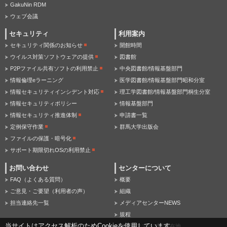
GakuNin RDM
ウェブ会議
セキュリティ
利用案内
セキュリティ関係のお知らせ
開館時間
ウイルス対策ソフトウェアの提供
図書館
P2Pファイル共有ソフトの利用禁止
中央図書館/情報基盤部門
情報倫理eラーニング
医学図書館/情報基盤部門昭和分室
情報セキュリティインシデント対応
理工学図書館/情報基盤部門桐生分室
情報セキュリティポリシー
情報基盤部門
情報セキュリティ推進体制
申請書一覧
定例保守作業
群馬大学出版会
ファイルの保護・暗号化
サポート期限切れOSの利用禁止
お問い合わせ
センターについて
FAQ（よくある質問）
概要
ご意見・ご要望（利用者の声）
組織
担当連絡先一覧
メディアセンターNEWS
規程
当サイトはアクセス解析のためCookieを使用しています。
アクセスマップ・所在地