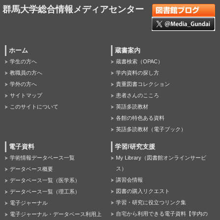
群馬大学総合情報メディアセンター
ホーム
蔵書案内
学生の方へ
蔵書検索（OPAC）
教職員の方へ
学内資料の探し方
学外の方へ
貴重図書コレクション
サイトマップ
患者さんのこころ
このサイトについて
英語多読教材
各館の特色ある資料
英語多読教材（電子ブック）
電子資料
学習/研究支援
学術情報データベース一覧
My Library（図書館オンラインサービ
ス）
データベース概要
講習会情報
データベース一覧（医学系）
図書の購入リクエスト
データベース一覧（理工系）
学習・研究に役立つリンク集
電子ジャーナル
自宅から利用できる電子資料【学内の
電子ジャーナル・データベース利用上