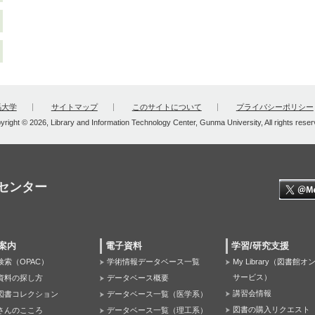
馬大学
サイトマップ
このサイトについて
プライバシーポリシー
yright © 2026, Library and Information Technology Center, Gunma University, All rights reser
センター
案内
電子資料
学習/研究支援
検索（OPAC）
学術情報データベース一覧
My Library（図書館
サービス）
資料の探し方
データベース概要
講習会情報
図書コレクション
データベース一覧（医学系）
図書の購入リクエスト
さんのこころ
データベース一覧（理工系）