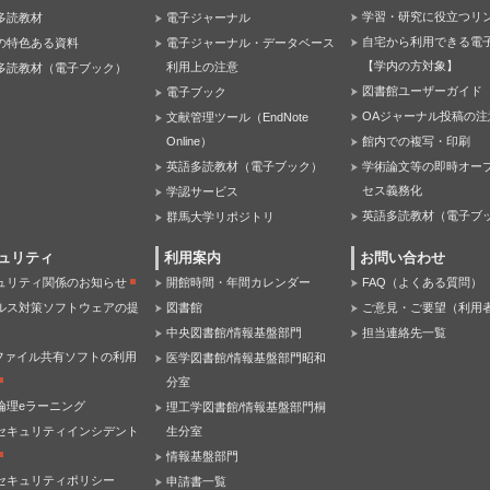
学習・研究に役立つリ
多読教材
電子ジャーナル
自宅から利用できる電
の特色ある資料
電子ジャーナル・データベース
【学内の方対象】
利用上の注意
多読教材（電子ブック）
図書館ユーザーガイド
電子ブック
OAジャーナル投稿の注
文献管理ツール（EndNote
Online）
館内での複写・印刷
英語多読教材（電子ブック）
学術論文等の即時オー
セス義務化
学認サービス
英語多読教材（電子ブ
群馬大学リポジトリ
ュリティ
利用案内
お問い合わせ
ュリティ関係のお知らせ
開館時間・年間カレンダー
FAQ（よくある質問）
ルス対策ソフトウェアの提
図書館
ご意見・ご要望（利用
中央図書館/情報基盤部門
担当連絡先一覧
Pファイル共有ソフトの利用
医学図書館/情報基盤部門昭和
分室
倫理eラーニング
理工学図書館/情報基盤部門桐
セキュリティインシデント
生分室
情報基盤部門
セキュリティポリシー
申請書一覧