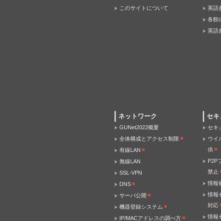
このサイトについて
英語
各館
英語
ネットワーク
セキ
GUNet2022概要
セキ
全体構成とアクセス制限
ウイ
供
有線LAN
P2
無線LAN
禁止
SSL-VPN
情報
DNS
情報
サーバ公開
対応
機器登録システム
情報
IP/MACアドレスの調べ方