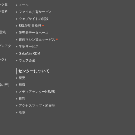
ンク集
メール
子資料
ファイル共有サービス
ウェブサイトの開設
SSL証明書発行
意点
研究者データベース
仮想マシン貸出サービス
プンアク
学認サービス
GakuNin RDM
ック）
ウェブ会議
センターについて
概要
者の声）
組織
メディアセンターNEWS
規程
アクセスマップ・所在地
沿革