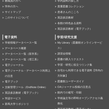
教職員の方へ
学内資料の探し方
学外の方へ
貴重図書コレクション
サイトマップ
患者さんのこころ
このサイトについて
英語多読教材
各館の特色ある資料
英語多読教材（電子ブック）
電子資料
学習/研究支援
学術情報データベース一覧
My Library（図書館オンラインサービ
ス）
データベース概要
講習会情報
データベース一覧（医学系）
図書の購入リクエスト
データベース一覧（理工系）
学習・研究に役立つリンク集
電子ジャーナル
自宅から利用できる電子資料【学内の
電子ジャーナル・データベース利用上
方対象】
の注意
図書館ユーザーガイド
電子ブック
OAジャーナル投稿の注意点
文献管理ツール（EndNote Online）
館内での複写・印刷
英語多読教材（電子ブック）
学術論文等の即時オープンアクセス義
学認サービス
務化
群馬大学リポジトリ