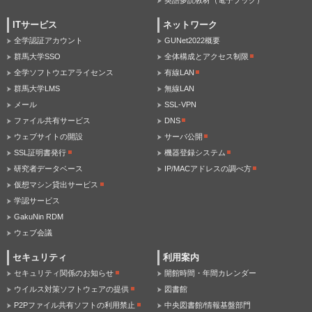
英語多読教材（電子ブック）
ITサービス
ネットワーク
全学認証アカウント
GUNet2022概要
群馬大学SSO
全体構成とアクセス制限
全学ソフトウエアライセンス
有線LAN
群馬大学LMS
無線LAN
メール
SSL-VPN
ファイル共有サービス
DNS
ウェブサイトの開設
サーバ公開
SSL証明書発行
機器登録システム
研究者データベース
IP/MACアドレスの調べ方
仮想マシン貸出サービス
学認サービス
GakuNin RDM
ウェブ会議
セキュリティ
利用案内
セキュリティ関係のお知らせ
開館時間・年間カレンダー
ウイルス対策ソフトウェアの提供
図書館
P2Pファイル共有ソフトの利用禁止
中央図書館/情報基盤部門