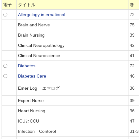
電子
タイトル
巻
〇
Allergology international
72
Brain and Nerve
75
Brain Nursing
39
Clinical Neuropathology
42
Clinical Neuroscience
41
〇
Diabetes
72
〇
Diabetes Care
46
Emer Log = エマログ
36
Expert Nurse
39
Heart Nursing
36
ICUとCCU
47
Infection Contorol
31-3