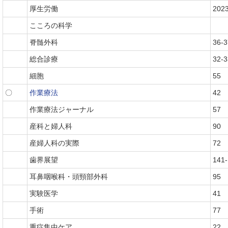
厚生労働
202
こころの科学
脊髄外科
36-3
総合診療
32-3
細胞
55
〇
作業療法
42
作業療法ジャーナル
57
産科と婦人科
90
産婦人科の実際
72
歯界展望
141
耳鼻咽喉科・頭頸部外科
95
実験医学
41
手術
77
重症集中ケア
22