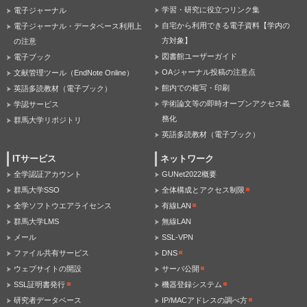
学習・研究に役立つリンク集
電子ジャーナル
自宅から利用できる電子資料【学内の
電子ジャーナル・データベース利用上
方対象】
の注意
図書館ユーザーガイド
電子ブック
OAジャーナル投稿の注意点
文献管理ツール（EndNote Online）
館内での複写・印刷
英語多読教材（電子ブック）
学術論文等の即時オープンアクセス義
学認サービス
務化
群馬大学リポジトリ
英語多読教材（電子ブック）
ITサービス
ネットワーク
全学認証アカウント
GUNet2022概要
群馬大学SSO
全体構成とアクセス制限
全学ソフトウエアライセンス
有線LAN
群馬大学LMS
無線LAN
メール
SSL-VPN
ファイル共有サービス
DNS
ウェブサイトの開設
サーバ公開
SSL証明書発行
機器登録システム
研究者データベース
IP/MACアドレスの調べ方