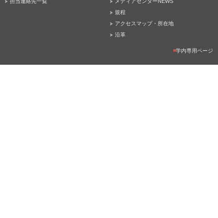
担当連絡先一覧
メディアセンターNEWS
規程
アクセスマップ・所在地
沿革
学内専用ページ