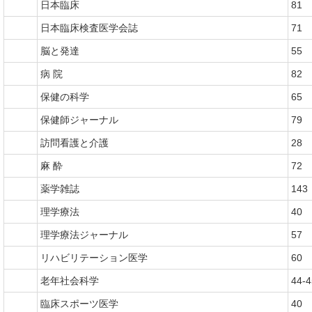
日本臨床
81
日本臨床検査医学会誌
71
脳と発達
55
病 院
82
保健の科学
65
保健師ジャーナル
79
訪問看護と介護
28
麻 酔
72
薬学雑誌
143
理学療法
40
理学療法ジャーナル
57
リハビリテーション医学
60
老年社会科学
44-4
臨床スポーツ医学
40