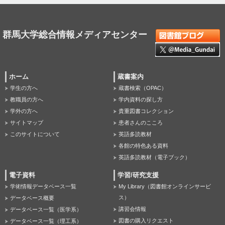
群馬大学総合情報メディアセンター
ホーム
蔵書案内
学生の方へ
蔵書検索（OPAC）
教職員の方へ
学内資料の探し方
学外の方へ
貴重図書コレクション
サイトマップ
患者さんのこころ
このサイトについて
英語多読教材
各館の特色ある資料
英語多読教材（電子ブック）
電子資料
学習/研究支援
学術情報データベース一覧
My Library（図書館オンラインサービ
ス）
データベース概要
講習会情報
データベース一覧（医学系）
図書の購入リクエスト
データベース一覧（理工系）