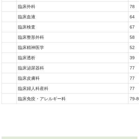
臨床外科
78
臨床血液
64
臨床検査
67
臨床整形外科
58
臨床精神医学
52
臨床透析
39
臨床泌尿器科
77
臨床皮膚科
77
臨床婦人科産科
77
臨床免疫・アレルギー科
79-8