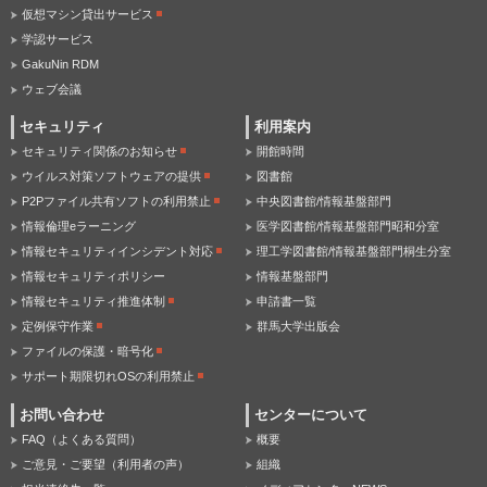
仮想マシン貸出サービス
学認サービス
GakuNin RDM
ウェブ会議
セキュリティ
利用案内
セキュリティ関係のお知らせ
開館時間
ウイルス対策ソフトウェアの提供
図書館
P2Pファイル共有ソフトの利用禁止
中央図書館/情報基盤部門
情報倫理eラーニング
医学図書館/情報基盤部門昭和分室
情報セキュリティインシデント対応
理工学図書館/情報基盤部門桐生分室
情報セキュリティポリシー
情報基盤部門
情報セキュリティ推進体制
申請書一覧
定例保守作業
群馬大学出版会
ファイルの保護・暗号化
サポート期限切れOSの利用禁止
お問い合わせ
センターについて
FAQ（よくある質問）
概要
ご意見・ご要望（利用者の声）
組織