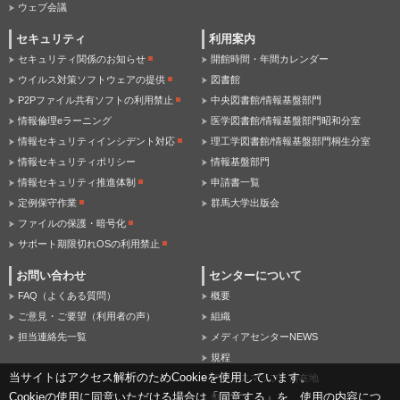
ウェブ会議
セキュリティ
利用案内
セキュリティ関係のお知らせ
開館時間・年間カレンダー
ウイルス対策ソフトウェアの提供
図書館
P2Pファイル共有ソフトの利用禁止
中央図書館/情報基盤部門
情報倫理eラーニング
医学図書館/情報基盤部門昭和分室
情報セキュリティインシデント対応
理工学図書館/情報基盤部門桐生分室
情報セキュリティポリシー
情報基盤部門
情報セキュリティ推進体制
申請書一覧
定例保守作業
群馬大学出版会
ファイルの保護・暗号化
サポート期限切れOSの利用禁止
お問い合わせ
センターについて
FAQ（よくある質問）
概要
ご意見・ご要望（利用者の声）
組織
担当連絡先一覧
メディアセンターNEWS
規程
当サイトはアクセス解析のためCookieを使用しています。
アクセスマップ・所在地
Cookieの使用に同意いただける場合は「同意する」を、使用の内容につ
沿革