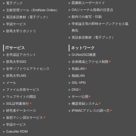
図書館ユーザーガイド
電子ブック
OAジャーナル投稿の注意点
文献管理ツール（EndNote Online）
館内での複写・印刷
英語多読教材（電子ブック）
学術論文等の即時オープンアクセス義
学認サービス
務化
群馬大学リポジトリ
英語多読教材（電子ブック）
ITサービス
ネットワーク
全学認証アカウント
GUNet2022概要
群馬大学SSO
全体構成とアクセス制限
全学ソフトウエアライセンス
有線LAN
群馬大学LMS
無線LAN
メール
SSL-VPN
ファイル共有サービス
DNS
ウェブサイトの開設
サーバ公開
SSL証明書発行
機器登録システム
研究者データベース
IP/MACアドレスの調べ方
仮想マシン貸出サービス
学認サービス
GakuNin RDM