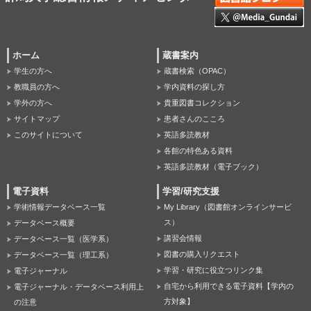
ホーム
蔵書案内
学生の方へ
蔵書検索（OPAC）
教職員の方へ
学内資料の探し方
学外の方へ
貴重図書コレクション
サイトマップ
患者さんのこころ
このサイトについて
英語多読教材
各館の特色ある資料
英語多読教材（電子ブック）
電子資料
学習/研究支援
学術情報データベース一覧
My Library（図書館オンラインサービ
ス）
データベース概要
講習会情報
データベース一覧（医学系）
図書の購入リクエスト
データベース一覧（理工系）
学習・研究に役立つリンク集
電子ジャーナル
自宅から利用できる電子資料【学内の
電子ジャーナル・データベース利用上
方対象】
の注意