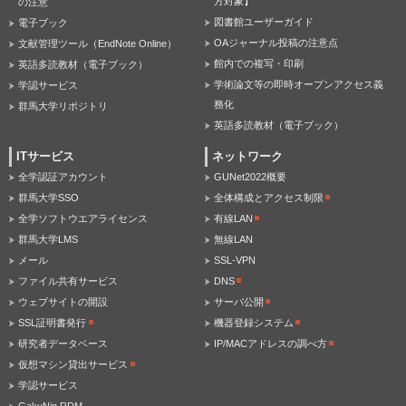
方対象】
の注意
図書館ユーザーガイド
電子ブック
OAジャーナル投稿の注意点
文献管理ツール（EndNote Online）
館内での複写・印刷
英語多読教材（電子ブック）
学術論文等の即時オープンアクセス義
学認サービス
務化
群馬大学リポジトリ
英語多読教材（電子ブック）
ITサービス
ネットワーク
全学認証アカウント
GUNet2022概要
群馬大学SSO
全体構成とアクセス制限
全学ソフトウエアライセンス
有線LAN
群馬大学LMS
無線LAN
メール
SSL-VPN
ファイル共有サービス
DNS
ウェブサイトの開設
サーバ公開
SSL証明書発行
機器登録システム
研究者データベース
IP/MACアドレスの調べ方
仮想マシン貸出サービス
学認サービス