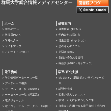
群馬大学総合情報メディアセンター
ホーム
蔵書案内
学生の方へ
蔵書検索（OPAC）
教職員の方へ
学内資料の探し方
学外の方へ
貴重図書コレクション
サイトマップ
患者さんのこころ
このサイトについて
英語多読教材
各館の特色ある資料
英語多読教材（電子ブック）
電子資料
学習/研究支援
学術情報データベース一覧
My Library（図書館オンラインサービ
ス）
データベース概要
講習会情報
データベース一覧（医学系）
図書の購入リクエスト
データベース一覧（理工系）
学習・研究に役立つリンク集
電子ジャーナル
自宅から利用できる電子資料【学内の
電子ジャーナル・データベース利用上