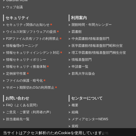
GakuNin RDM
ウェブ会議
セキュリティ
利用案内
セキュリティ関係のお知らせ
開館時間・年間カレンダー
ウイルス対策ソフトウェアの提供
図書館
P2Pファイル共有ソフトの利用禁止
中央図書館/情報基盤部門
情報倫理eラーニング
医学図書館/情報基盤部門昭和分室
情報セキュリティインシデント対応
理工学図書館/情報基盤部門桐生分室
情報セキュリティポリシー
情報基盤部門
情報セキュリティ推進体制
申請書一覧
定例保守作業
群馬大学出版会
ファイルの保護・暗号化
サポート期限切れOSの利用禁止
お問い合わせ
センターについて
FAQ（よくある質問）
概要
ご意見・ご要望（利用者の声）
組織
担当連絡先一覧
メディアセンターNEWS
規程
当サイトはアクセス解析のためCookieを使用しています。
アクセスマップ・所在地