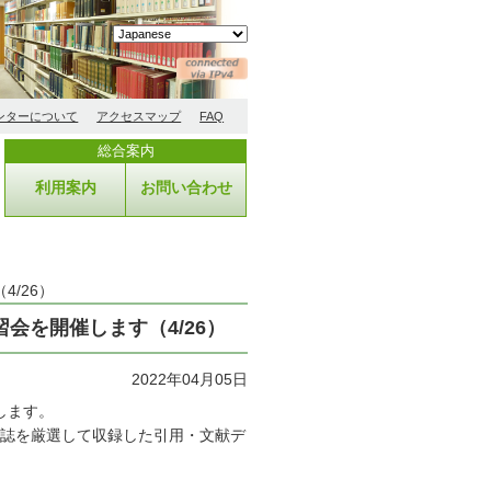
ンターについて
アクセスマップ
FAQ
総合案内
利用案内
お問い合わせ
4/26）
講習会を開催します（4/26）
2022年04月05日
します。
学術雑誌を厳選して収録した引用・文献デ