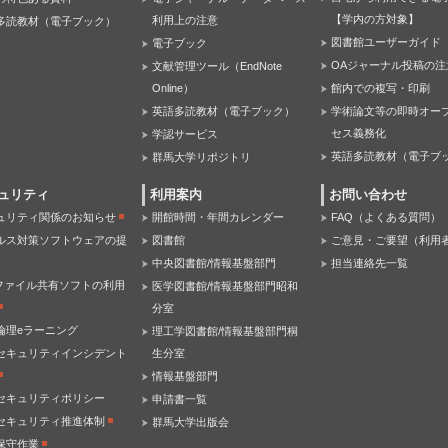
【学内の方対象】
利用上の注意
多読教材（電子ブック）
図書館ユーザーガイド
電子ブック
OAジャーナル投稿の注
文献管理ツール（EndNote
Online）
館内での複写・印刷
英語多読教材（電子ブック）
学術論文等の即時オー
セス義務化
学認サービス
英語多読教材（電子ブ
群馬大学リポジトリ
ュリティ
利用案内
お問い合わせ
ュリティ関係のお知らせ
開館時間・年間カレンダー
FAQ（よくある質問）
ルス対策ソフトウェアの提
図書館
ご意見・ご要望（利用
中央図書館/情報基盤部門
担当連絡先一覧
Pファイル共有ソフトの利用
医学図書館/情報基盤部門昭和
分室
倫理eラーニング
理工学図書館/情報基盤部門桐
セキュリティインシデント
生分室
情報基盤部門
セキュリティポリシー
申請書一覧
セキュリティ推進体制
群馬大学出版会
保守作業