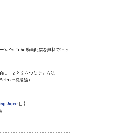
やYouTube動画配信を無料で行っ
的に「文と文をつなぐ」方法
cience初級編）
ing Japan
】
法