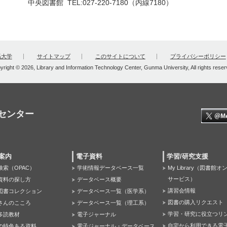
中央図書館
TEL:027-220-7180（内線7180）
馬大学
サイトマップ
このサイトについて
プライバシーポリシー
yright © 2026, Library and Information Technology Center, Gunma University, All rights reser
センター
案内
電子資料
学習/研究支援
検索（OPAC）
学術情報データベース一覧
My Library（図書館
サービス）
資料の探し方
データベース概要
講習会情報
図書コレクション
データベース一覧（医学系）
図書の購入リクエスト
さんのこころ
データベース一覧（理工系）
学習・研究に役立つリ
多読教材
電子ジャーナル
自宅から利用できる電
の特色ある資料
電子ジャーナル・データベース