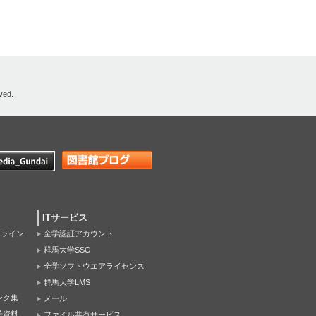
ved.
ITサービス
オンライン
全学認証アカウント
群馬大学SSO
全学ソフトウエアライセンス
群馬大学LMS
ンク集
メール
子資料
ファイル共有サービス