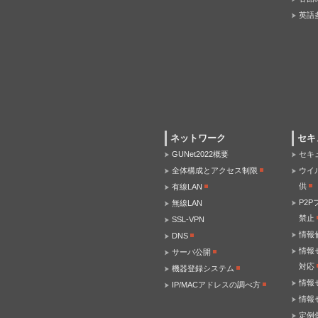
英語
ネットワーク
セキ
GUNet2022概要
セキ
全体構成とアクセス制限
ウイ
供
有線LAN
P2
無線LAN
禁止
SSL-VPN
情報
DNS
情報
サーバ公開
対応
機器登録システム
情報
IP/MACアドレスの調べ方
情報
定例