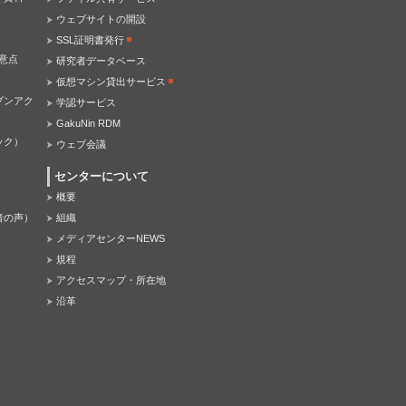
ウェブサイトの開設
SSL証明書発行
意点
研究者データベース
仮想マシン貸出サービス
プンアク
学認サービス
GakuNin RDM
ック）
ウェブ会議
センターについて
概要
者の声）
組織
メディアセンターNEWS
規程
アクセスマップ・所在地
沿革