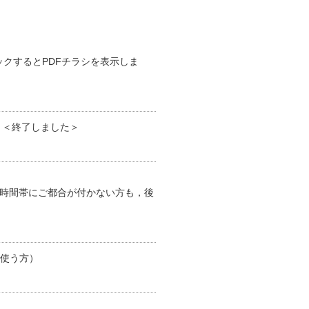
ックするとPDFチラシを表示しま
:30 ＜終了しました＞
時間帯にご都合が付かない方も，後
ら使う方）