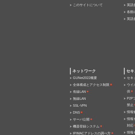
このサイトについて
英語
各館
英語
ネットワーク
セキ
GUNet2022概要
セキ
全体構成とアクセス制限
ウイ
供
有線LAN
P2
無線LAN
禁止
SSL-VPN
情報
DNS
情報
サーバ公開
対応
機器登録システム
情報
IP/MACアドレスの調べ方