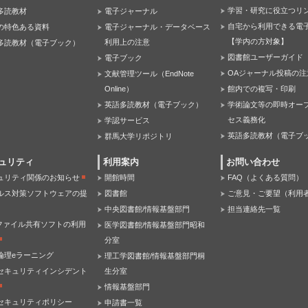
学習・研究に役立つリ
多読教材
電子ジャーナル
自宅から利用できる電
の特色ある資料
電子ジャーナル・データベース
【学内の方対象】
利用上の注意
多読教材（電子ブック）
図書館ユーザーガイド
電子ブック
OAジャーナル投稿の注
文献管理ツール（EndNote
Online）
館内での複写・印刷
英語多読教材（電子ブック）
学術論文等の即時オー
セス義務化
学認サービス
英語多読教材（電子ブ
群馬大学リポジトリ
ュリティ
利用案内
お問い合わせ
ュリティ関係のお知らせ
開館時間
FAQ（よくある質問）
ルス対策ソフトウェアの提
図書館
ご意見・ご要望（利用
中央図書館/情報基盤部門
担当連絡先一覧
Pファイル共有ソフトの利用
医学図書館/情報基盤部門昭和
分室
倫理eラーニング
理工学図書館/情報基盤部門桐
セキュリティインシデント
生分室
情報基盤部門
セキュリティポリシー
申請書一覧