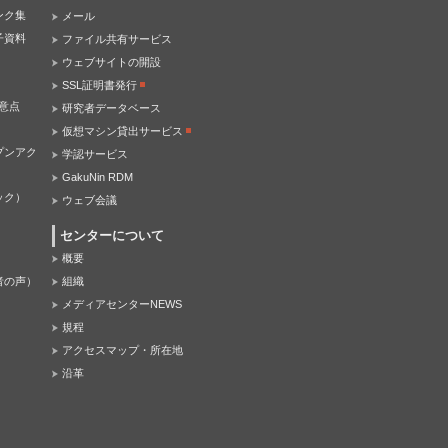
ンク集
メール
子資料
ファイル共有サービス
ウェブサイトの開設
SSL証明書発行
意点
研究者データベース
仮想マシン貸出サービス
プンアク
学認サービス
GakuNin RDM
ック）
ウェブ会議
センターについて
概要
者の声）
組織
メディアセンターNEWS
規程
アクセスマップ・所在地
沿革