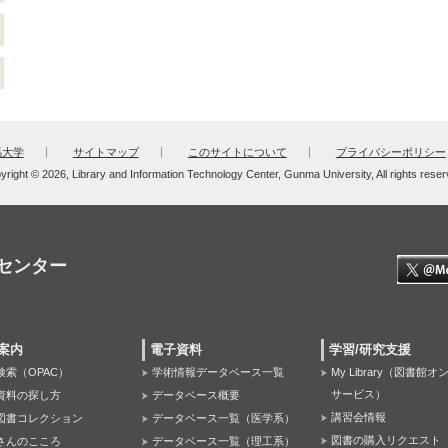
馬大学
サイトマップ
このサイトについて
プライバシーポリシー
yright © 2026, Library and Information Technology Center, Gunma University, All rights reser
センター
案内
電子資料
学習/研究支援
検索（OPAC）
学術情報データベース一覧
My Library（図書館
サービス）
資料の探し方
データベース概要
講習会情報
図書コレクション
データベース一覧（医学系）
図書の購入リクエスト
さんのこころ
データベース一覧（理工系）