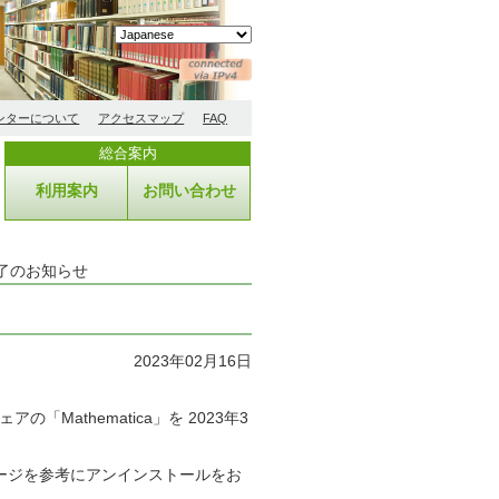
ンターについて
アクセスマップ
FAQ
総合案内
利用案内
お問い合わせ
供終了のお知らせ
2023年02月16日
ェアの
「
Mathematica
」を
2023
年
3
ージを参考に
アンインストールをお