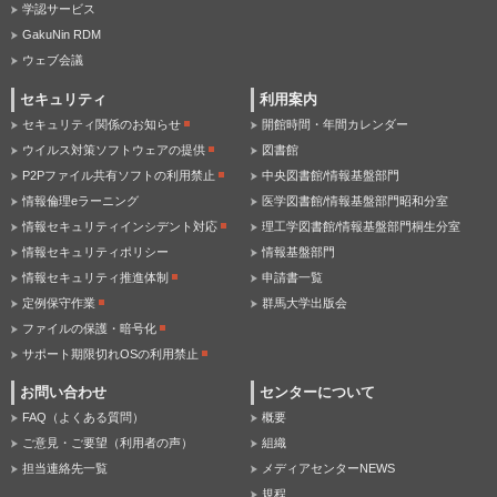
学認サービス
GakuNin RDM
ウェブ会議
セキュリティ
利用案内
セキュリティ関係のお知らせ
開館時間・年間カレンダー
ウイルス対策ソフトウェアの提供
図書館
P2Pファイル共有ソフトの利用禁止
中央図書館/情報基盤部門
情報倫理eラーニング
医学図書館/情報基盤部門昭和分室
情報セキュリティインシデント対応
理工学図書館/情報基盤部門桐生分室
情報セキュリティポリシー
情報基盤部門
情報セキュリティ推進体制
申請書一覧
定例保守作業
群馬大学出版会
ファイルの保護・暗号化
サポート期限切れOSの利用禁止
お問い合わせ
センターについて
FAQ（よくある質問）
概要
ご意見・ご要望（利用者の声）
組織
担当連絡先一覧
メディアセンターNEWS
規程