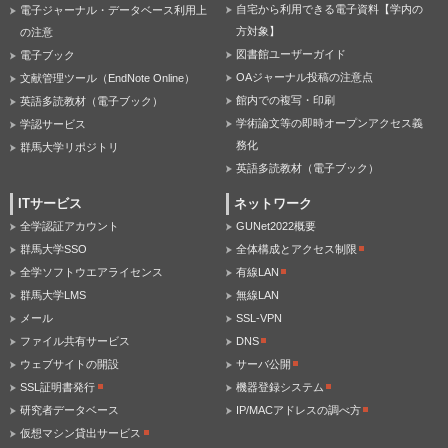
自宅から利用できる電子資料【学内の
電子ジャーナル・データベース利用上
方対象】
の注意
図書館ユーザーガイド
電子ブック
OAジャーナル投稿の注意点
文献管理ツール（EndNote Online）
館内での複写・印刷
英語多読教材（電子ブック）
学術論文等の即時オープンアクセス義
学認サービス
務化
群馬大学リポジトリ
英語多読教材（電子ブック）
ITサービス
ネットワーク
全学認証アカウント
GUNet2022概要
群馬大学SSO
全体構成とアクセス制限
全学ソフトウエアライセンス
有線LAN
群馬大学LMS
無線LAN
メール
SSL-VPN
ファイル共有サービス
DNS
ウェブサイトの開設
サーバ公開
SSL証明書発行
機器登録システム
研究者データベース
IP/MACアドレスの調べ方
仮想マシン貸出サービス