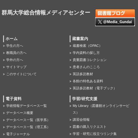
群馬大学総合情報メディアセンター
ホーム
蔵書案内
学生の方へ
蔵書検索（OPAC）
教職員の方へ
学内資料の探し方
学外の方へ
貴重図書コレクション
サイトマップ
患者さんのこころ
このサイトについて
英語多読教材
各館の特色ある資料
英語多読教材（電子ブック）
電子資料
学習/研究支援
学術情報データベース一覧
My Library（図書館オンラインサービ
ス）
データベース概要
講習会情報
データベース一覧（医学系）
図書の購入リクエスト
データベース一覧（理工系）
学習・研究に役立つリンク集
電子ジャーナル