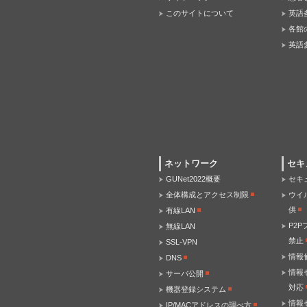
このサイトについて
英語
各館
英語
ネットワーク
セキ
GUNet2022概要
セキ
全体構成とアクセス制限
ウイ
供
有線LAN
P2
無線LAN
禁止
SSL-VPN
情報
DNS
情報
サーバ公開
対応
機器登録システム
情報
IP/MACアドレスの調べ方