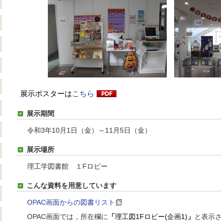
展示ポスターは
こちら
展示期間
令和3年10月1日（金）～11月5日（金）
展示場所
理工学図書館 １Fロビー
こんな資料を用意しています
OPAC画面からの図書リスト
OPAC画面では，所在欄に
「
理工図1Fロビー(企画1)
」
と表示