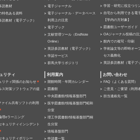
学習・研究に役立つリ
多読教材
電子ジャーナル
自宅から利用できる電
の特色ある資料
電子ジャーナル・データベース
【学内の方対象】
利用上の注意
多読教材（電子ブック）
図書館ユーザーガイド
電子ブック
OAジャーナル投稿の注
文献管理ツール（EndNote
Online）
館内での複写・印刷
英語多読教材（電子ブック）
学術論文等の即時オー
セス義務化
学認サービス
英語多読教材（電子ブ
群馬大学リポジトリ
ュリティ
利用案内
お問い合わせ
ュリティ関係のお知らせ
開館時間・年間カレンダー
FAQ（よくある質問）
ルス対策ソフトウェアの提
図書館
ご意見・ご要望（利用
中央図書館/情報基盤部門
担当連絡先一覧
Pファイル共有ソフトの利用
医学図書館/情報基盤部門昭和
分室
倫理eラーニング
理工学図書館/情報基盤部門桐
セキュリティインシデント
生分室
情報基盤部門
セキュリティポリシー
申請書一覧