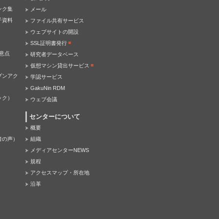
ンク集
メール
子資料
ファイル共有サービス
ウェブサイトの開設
SSL証明書発行
意点
研究者データベース
仮想マシン貸出サービス
プンアク
学認サービス
GakuNin RDM
ック）
ウェブ会議
センターについて
概要
者の声）
組織
メディアセンターNEWS
規程
アクセスマップ・所在地
沿革