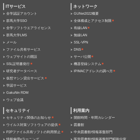
ITサービス
ネットワーク
全学認証アカウント
GUNet2022概要
群馬大学SSO
全体構成とアクセス制限
全学ソフトウエアライセンス
有線LAN
群馬大学LMS
無線LAN
メール
SSL-VPN
ファイル共有サービス
DNS
ウェブサイトの開設
サーバ公開
SSL証明書発行
機器登録システム
研究者データベース
IP/MACアドレスの調べ方
仮想マシン貸出サービス
学認サービス
GakuNin RDM
ウェブ会議
セキュリティ
利用案内
セキュリティ関係のお知らせ
開館時間・年間カレンダー
ウイルス対策ソフトウェアの提供
図書館
P2Pファイル共有ソフトの利用禁止
中央図書館/情報基盤部門
情報倫理eラーニング
医学図書館/情報基盤部門昭和分室