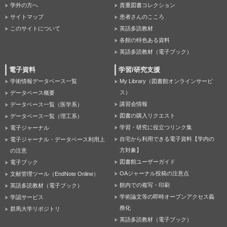
学外の方へ
貴重図書コレクション
サイトマップ
患者さんのこころ
このサイトについて
英語多読教材
各館の特色ある資料
英語多読教材（電子ブック）
電子資料
学習/研究支援
学術情報データベース一覧
My Library（図書館オンラインサービ
ス）
データベース概要
講習会情報
データベース一覧（医学系）
図書の購入リクエスト
データベース一覧（理工系）
学習・研究に役立つリンク集
電子ジャーナル
自宅から利用できる電子資料【学内の
電子ジャーナル・データベース利用上
方対象】
の注意
図書館ユーザーガイド
電子ブック
OAジャーナル投稿の注意点
文献管理ツール（EndNote Online）
館内での複写・印刷
英語多読教材（電子ブック）
学術論文等の即時オープンアクセス義
学認サービス
務化
群馬大学リポジトリ
英語多読教材（電子ブック）