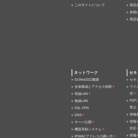
このサイトについて
英語
各館
英語
ネットワーク
セキ
GUNet2022概要
セキ
全体構成とアクセス制限
ウイ
供
有線LAN
P2
無線LAN
禁止
SSL-VPN
情報
DNS
情報
サーバ公開
対応
機器登録システム
情報
IP/MACアドレスの調べ方