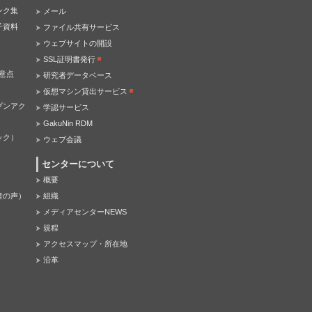
ンク集
メール
子資料
ファイル共有サービス
ウェブサイトの開設
SSL証明書発行
意点
研究者データベース
仮想マシン貸出サービス
プンアク
学認サービス
GakuNin RDM
ック）
ウェブ会議
センターについて
概要
者の声）
組織
メディアセンターNEWS
規程
アクセスマップ・所在地
沿革