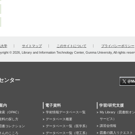
馬大学
サイトマップ
このサイトについて
プライバシーポリシー
yright © 2026, Library and Information Technology Center, Gunma University, All rights reser
センター
案内
電子資料
学習/研究支援
検索（OPAC）
学術情報データベース一覧
My Library（図書館
サービス）
資料の探し方
データベース概要
講習会情報
図書コレクション
データベース一覧（医学系）
図書の購入リクエスト
さんのこころ
データベース一覧（理工系）