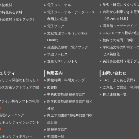
学習・研究に役立つリ
多読教材
電子ジャーナル
自宅から利用できる電
の特色ある資料
電子ジャーナル・データベース
【学内の方対象】
利用上の注意
多読教材（電子ブック）
図書館ユーザーガイド
電子ブック
OAジャーナル投稿の注
文献管理ツール（EndNote
Online）
館内での複写・印刷
英語多読教材（電子ブック）
学術論文等の即時オー
セス義務化
学認サービス
英語多読教材（電子ブ
群馬大学リポジトリ
ュリティ
利用案内
お問い合わせ
ュリティ関係のお知らせ
開館時間・年間カレンダー
FAQ（よくある質問）
ルス対策ソフトウェアの提
図書館
ご意見・ご要望（利用
中央図書館/情報基盤部門
担当連絡先一覧
Pファイル共有ソフトの利用
医学図書館/情報基盤部門昭和
分室
倫理eラーニング
理工学図書館/情報基盤部門桐
セキュリティインシデント
生分室
情報基盤部門
セキュリティポリシー
申請書一覧