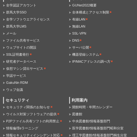
全学認証アカウント
GUNet2022概要
群馬大学SSO
全体構成とアクセス制限
全学ソフトウエアライセンス
有線LAN
群馬大学LMS
無線LAN
メール
SSL-VPN
ファイル共有サービス
DNS
ウェブサイトの開設
サーバ公開
SSL証明書発行
機器登録システム
研究者データベース
IP/MACアドレスの調べ方
仮想マシン貸出サービス
学認サービス
GakuNin RDM
ウェブ会議
セキュリティ
利用案内
セキュリティ関係のお知らせ
開館時間・年間カレンダー
ウイルス対策ソフトウェアの提供
図書館
P2Pファイル共有ソフトの利用禁止
中央図書館/情報基盤部門
情報倫理eラーニング
医学図書館/情報基盤部門昭和分室
情報セキュリティインシデント対応
理工学図書館/情報基盤部門桐生分室