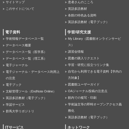
サイトマップ
患者さんのこころ
このサイトについて
英語多読教材
各館の特色ある資料
英語多読教材（電子ブック）
電子資料
学習/研究支援
学術情報データベース一覧
My Library（図書館オンラインサービ
ス）
データベース概要
講習会情報
データベース一覧（医学系）
図書の購入リクエスト
データベース一覧（理工系）
学習・研究に役立つリンク集
電子ジャーナル
自宅から利用できる電子資料【学内の
電子ジャーナル・データベース利用上
方対象】
の注意
図書館ユーザーガイド
電子ブック
OAジャーナル投稿の注意点
文献管理ツール（EndNote Online）
館内での複写・印刷
英語多読教材（電子ブック）
学術論文等の即時オープンアクセス義
学認サービス
務化
群馬大学リポジトリ
英語多読教材（電子ブック）
ITサービス
ネットワーク