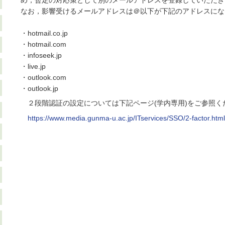
め，暫定の対応策として別のメールアドレスを登録していただき
なお，影響受けるメールアドレスは＠以下が下記のアドレスにな
・hotmail.co.jp
・hotmail.com
・infoseek.jp
・live.jp
・outlook.com
・outlook.jp
２段階認証の設定については下記ページ(学内専用)をご参照く
https://www.media.gunma-u.ac.jp/ITservices/SSO/2-factor.htm