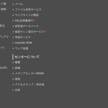
ンク集
メール
子資料
ファイル共有サービス
ウェブサイトの開設
SSL証明書発行
意点
研究者データベース
仮想マシン貸出サービス
プンアク
学認サービス
GakuNin RDM
ック）
ウェブ会議
センターについて
概要
者の声）
組織
メディアセンターNEWS
規程
アクセスマップ・所在地
沿革