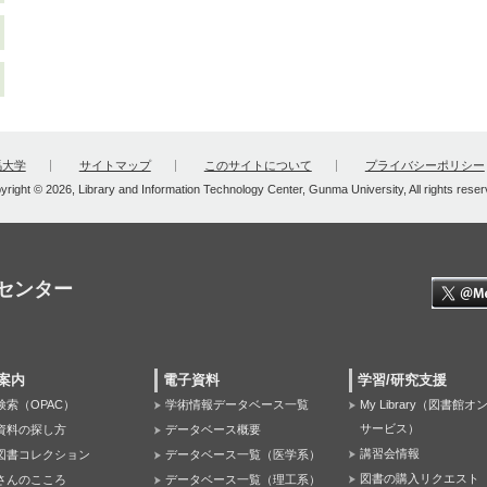
馬大学
サイトマップ
このサイトについて
プライバシーポリシー
yright © 2026, Library and Information Technology Center, Gunma University, All rights reser
センター
案内
電子資料
学習/研究支援
検索（OPAC）
学術情報データベース一覧
My Library（図書館
サービス）
資料の探し方
データベース概要
講習会情報
図書コレクション
データベース一覧（医学系）
図書の購入リクエスト
さんのこころ
データベース一覧（理工系）