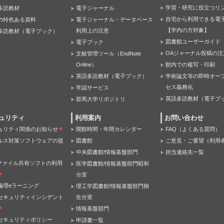
学習・研究に役立つリ
多読教材
電子ジャーナル
自宅から利用できる電
の特色ある資料
電子ジャーナル・データベース
【学内の方対象】
利用上の注意
多読教材（電子ブック）
図書館ユーザーガイド
電子ブック
OAジャーナル投稿の注
文献管理ツール（EndNote
Online）
館内での複写・印刷
英語多読教材（電子ブック）
学術論文等の即時オー
セス義務化
学認サービス
英語多読教材（電子ブ
群馬大学リポジトリ
ュリティ
利用案内
お問い合わせ
ュリティ関係のお知らせ
開館時間・年間カレンダー
FAQ（よくある質問）
ルス対策ソフトウェアの提
図書館
ご意見・ご要望（利用
中央図書館/情報基盤部門
担当連絡先一覧
Pファイル共有ソフトの利用
医学図書館/情報基盤部門昭和
分室
倫理eラーニング
理工学図書館/情報基盤部門桐
セキュリティインシデント
生分室
情報基盤部門
セキュリティポリシー
申請書一覧