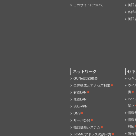
このサイトについて
英語
各館
英語
ネットワーク
セキ
GUNet2022概要
セキ
全体構成とアクセス制限
ウイ
供
有線LAN
P2
無線LAN
禁止
SSL-VPN
情報
DNS
情報
サーバ公開
対応
機器登録システム
情報
IP/MACアドレスの調べ方