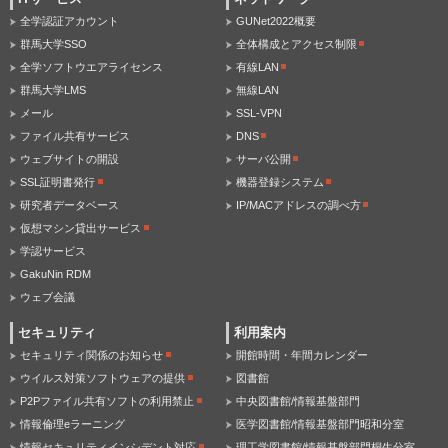
全学認証アカウント
GUNet2022概要
群馬大学SSO
全体構成とアクセス制限
全学ソフトウエアライセンス
有線LAN
群馬大学LMS
無線LAN
メール
SSL-VPN
ファイル共有サービス
DNS
ウェブサイトの開設
サーバ公開
SSL証明書発行
機器登録システム
研究者データベース
IP/MACアドレスの調べ方
仮想マシン貸出サービス
学認サービス
GakuNin RDM
ウェブ会議
セキュリティ
利用案内
セキュリティ関係のお知らせ
開館時間・年間カレンダー
ウイルス対策ソフトウェアの提供
図書館
P2Pファイル共有ソフトの利用禁止
中央図書館/情報基盤部門
情報倫理eラーニング
医学図書館/情報基盤部門昭和分室
情報セキュリティインシデント対応
理工学図書館/情報基盤部門桐生分室