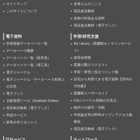
サイトマップ
患者さんのこころ
このサイトについて
英語多読教材
各館の特色ある資料
英語多読教材（電子ブック）
電子資料
学習/研究支援
学術情報データベース一覧
My Library（図書館オンラインサービ
ス）
データベース概要
講習会情報
データベース一覧（医学系）
図書の購入リクエスト
データベース一覧（理工系）
学習・研究に役立つリンク集
電子ジャーナル
自宅から利用できる電子資料【学内の
電子ジャーナル・データベース利用上
方対象】
の注意
図書館ユーザーガイド
電子ブック
OAジャーナル投稿の注意点
文献管理ツール（EndNote Online）
館内での複写・印刷
英語多読教材（電子ブック）
学術論文等の即時オープンアクセス義
学認サービス
務化
群馬大学リポジトリ
英語多読教材（電子ブック）
ITサービス
ネットワーク