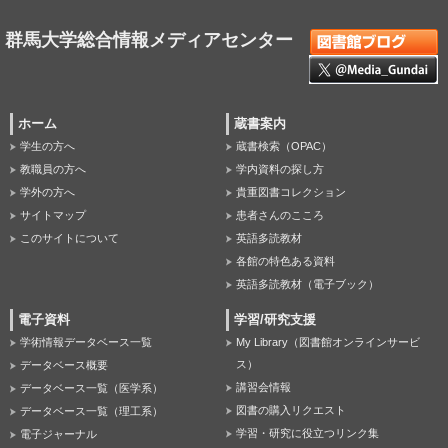
群馬大学総合情報メディアセンター
ホーム
蔵書案内
学生の方へ
蔵書検索（OPAC）
教職員の方へ
学内資料の探し方
学外の方へ
貴重図書コレクション
サイトマップ
患者さんのこころ
このサイトについて
英語多読教材
各館の特色ある資料
英語多読教材（電子ブック）
電子資料
学習/研究支援
学術情報データベース一覧
My Library（図書館オンラインサービ
ス）
データベース概要
講習会情報
データベース一覧（医学系）
図書の購入リクエスト
データベース一覧（理工系）
学習・研究に役立つリンク集
電子ジャーナル