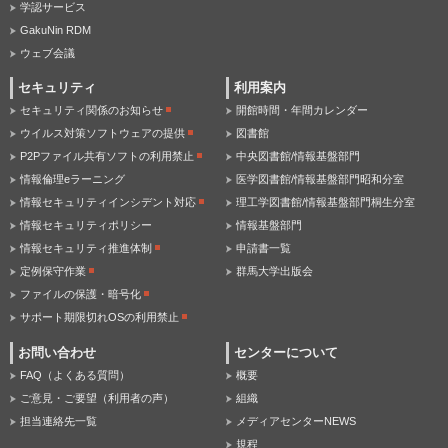
学認サービス
GakuNin RDM
ウェブ会議
セキュリティ
利用案内
セキュリティ関係のお知らせ
開館時間・年間カレンダー
ウイルス対策ソフトウェアの提供
図書館
P2Pファイル共有ソフトの利用禁止
中央図書館/情報基盤部門
情報倫理eラーニング
医学図書館/情報基盤部門昭和分室
情報セキュリティインシデント対応
理工学図書館/情報基盤部門桐生分室
情報セキュリティポリシー
情報基盤部門
情報セキュリティ推進体制
申請書一覧
定例保守作業
群馬大学出版会
ファイルの保護・暗号化
サポート期限切れOSの利用禁止
お問い合わせ
センターについて
FAQ（よくある質問）
概要
ご意見・ご要望（利用者の声）
組織
担当連絡先一覧
メディアセンターNEWS
規程