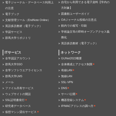
自宅から利用できる電子資料【学内の
電子ジャーナル・データベース利用上
方対象】
の注意
図書館ユーザーガイド
電子ブック
OAジャーナル投稿の注意点
文献管理ツール（EndNote Online）
館内での複写・印刷
英語多読教材（電子ブック）
学術論文等の即時オープンアクセス義
学認サービス
務化
群馬大学リポジトリ
英語多読教材（電子ブック）
ITサービス
ネットワーク
全学認証アカウント
GUNet2022概要
群馬大学SSO
全体構成とアクセス制限
全学ソフトウエアライセンス
有線LAN
群馬大学LMS
無線LAN
メール
SSL-VPN
ファイル共有サービス
DNS
ウェブサイトの開設
サーバ公開
SSL証明書発行
機器登録システム
研究者データベース
IP/MACアドレスの調べ方
仮想マシン貸出サービス