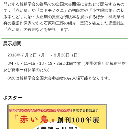
門とする解釈学会の群馬での全国大会開催に合わせて開催するもの
で，『赤い鳥』や『コドモノクニ』の初版本や『小学唱歌集』の初
版本など，明治・大正期の貴重な初版本を展示するほか，群馬県出
身の童謡作詞家である石原和三郎の紹介，童謡を確立した児童雑誌
『赤い鳥』の役割などを解説します。
展示期間
2018年７月２日（月）～８月26日（日）
8/4・5・11~15・18・19・25は休館です（夏季休業期間短縮開館
及び夏季一斉休業のため）
8/26は解釈学会全国大会参加者のみ来場可能となります。
ポスター