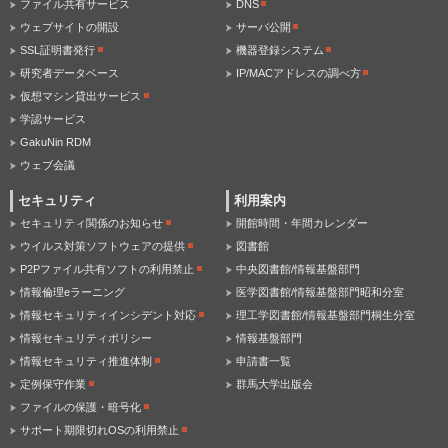
ファイル共有サービス
DNS
ウェブサイトの開設
サーバ公開
SSL証明書発行
機器登録システム
研究者データベース
IP/MACアドレスの調べ方
仮想マシン貸出サービス
学認サービス
GakuNin RDM
ウェブ会議
セキュリティ
利用案内
セキュリティ関係のお知らせ
開館時間・年間カレンダー
ウイルス対策ソフトウェアの提供
図書館
P2Pファイル共有ソフトの利用禁止
中央図書館/情報基盤部門
情報倫理eラーニング
医学図書館/情報基盤部門昭和分室
情報セキュリティインシデント対応
理工学図書館/情報基盤部門桐生分室
情報セキュリティポリシー
情報基盤部門
情報セキュリティ推進体制
申請書一覧
定例保守作業
群馬大学出版会
ファイルの保護・暗号化
サポート期限切れOSの利用禁止