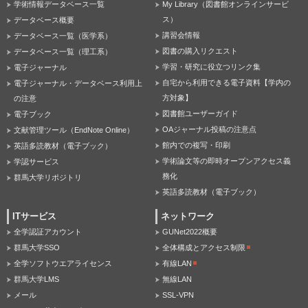
学術情報データベース一覧
My Library（図書館オンラインサービ
ス）
データベース概要
講習会情報
データベース一覧（医学系）
図書の購入リクエスト
データベース一覧（理工系）
学習・研究に役立つリンク集
電子ジャーナル
自宅から利用できる電子資料【学内の
電子ジャーナル・データベース利用上
方対象】
の注意
図書館ユーザーガイド
電子ブック
OAジャーナル投稿の注意点
文献管理ツール（EndNote Online）
館内での複写・印刷
英語多読教材（電子ブック）
学術論文等の即時オープンアクセス義
学認サービス
務化
群馬大学リポジトリ
英語多読教材（電子ブック）
ITサービス
ネットワーク
全学認証アカウント
GUNet2022概要
群馬大学SSO
全体構成とアクセス制限
全学ソフトウエアライセンス
有線LAN
群馬大学LMS
無線LAN
メール
SSL-VPN