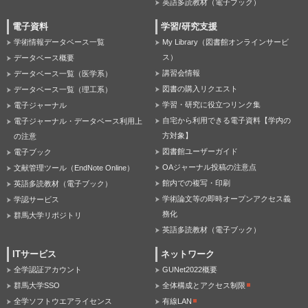
英語多読教材（電子ブック）
電子資料
学習/研究支援
学術情報データベース一覧
My Library（図書館オンラインサービ
ス）
データベース概要
講習会情報
データベース一覧（医学系）
図書の購入リクエスト
データベース一覧（理工系）
学習・研究に役立つリンク集
電子ジャーナル
自宅から利用できる電子資料【学内の
電子ジャーナル・データベース利用上
方対象】
の注意
図書館ユーザーガイド
電子ブック
OAジャーナル投稿の注意点
文献管理ツール（EndNote Online）
館内での複写・印刷
英語多読教材（電子ブック）
学術論文等の即時オープンアクセス義
学認サービス
務化
群馬大学リポジトリ
英語多読教材（電子ブック）
ITサービス
ネットワーク
全学認証アカウント
GUNet2022概要
群馬大学SSO
全体構成とアクセス制限
全学ソフトウエアライセンス
有線LAN