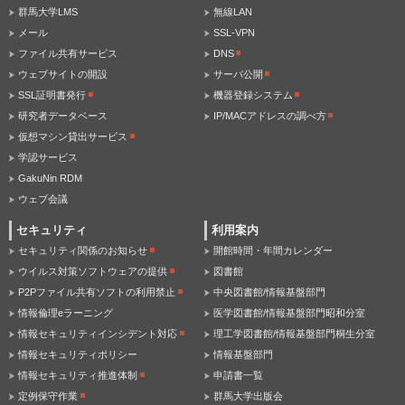
群馬大学LMS
無線LAN
メール
SSL-VPN
ファイル共有サービス
DNS
ウェブサイトの開設
サーバ公開
SSL証明書発行
機器登録システム
研究者データベース
IP/MACアドレスの調べ方
仮想マシン貸出サービス
学認サービス
GakuNin RDM
ウェブ会議
セキュリティ
利用案内
セキュリティ関係のお知らせ
開館時間・年間カレンダー
ウイルス対策ソフトウェアの提供
図書館
P2Pファイル共有ソフトの利用禁止
中央図書館/情報基盤部門
情報倫理eラーニング
医学図書館/情報基盤部門昭和分室
情報セキュリティインシデント対応
理工学図書館/情報基盤部門桐生分室
情報セキュリティポリシー
情報基盤部門
情報セキュリティ推進体制
申請書一覧
定例保守作業
群馬大学出版会