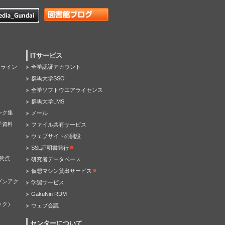
ITサービス
オンライン
全学認証アカウント
群馬大学SSO
全学ソフトウエアライセンス
群馬大学LMS
ンク集
メール
子資料
ファイル共有サービス
ウェブサイトの開設
SSL証明書発行
意点
研究者データベース
仮想マシン貸出サービス
プンアク
学認サービス
GakuNin RDM
ック）
ウェブ会議
センターについて