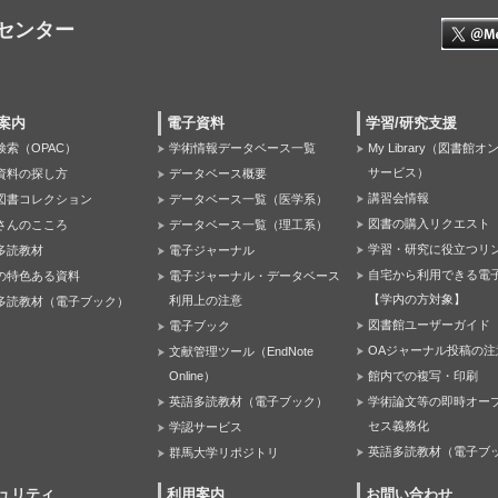
センター
案内
電子資料
学習/研究支援
検索（OPAC）
学術情報データベース一覧
My Library（図書館
サービス）
資料の探し方
データベース概要
講習会情報
図書コレクション
データベース一覧（医学系）
図書の購入リクエスト
さんのこころ
データベース一覧（理工系）
学習・研究に役立つリ
多読教材
電子ジャーナル
自宅から利用できる電
の特色ある資料
電子ジャーナル・データベース
【学内の方対象】
利用上の注意
多読教材（電子ブック）
図書館ユーザーガイド
電子ブック
OAジャーナル投稿の注
文献管理ツール（EndNote
Online）
館内での複写・印刷
英語多読教材（電子ブック）
学術論文等の即時オー
セス義務化
学認サービス
英語多読教材（電子ブ
群馬大学リポジトリ
ュリティ
利用案内
お問い合わせ