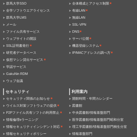
群馬大学SSO
全体構成とアクセス制限
全学ソフトウエアライセンス
有線LAN
群馬大学LMS
無線LAN
メール
SSL-VPN
ファイル共有サービス
DNS
ウェブサイトの開設
サーバ公開
SSL証明書発行
機器登録システム
研究者データベース
IP/MACアドレスの調べ方
仮想マシン貸出サービス
学認サービス
GakuNin RDM
ウェブ会議
セキュリティ
利用案内
セキュリティ関係のお知らせ
開館時間・年間カレンダー
ウイルス対策ソフトウェアの提供
図書館
P2Pファイル共有ソフトの利用禁止
中央図書館/情報基盤部門
情報倫理eラーニング
医学図書館/情報基盤部門昭和分室
情報セキュリティインシデント対応
理工学図書館/情報基盤部門桐生分室
情報セキュリティポリシー
情報基盤部門