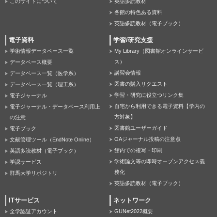
このサイトについて
英語多読教材
各館の特色ある資料
英語多読教材（電子ブック）
電子資料
学習/研究支援
学術情報データベース一覧
My Library（図書館オンラインサービ
ス）
データベース概要
講習会情報
データベース一覧（医学系）
図書の購入リクエスト
データベース一覧（理工系）
学習・研究に役立つリンク集
電子ジャーナル
自宅から利用できる電子資料【学内の
電子ジャーナル・データベース利用上
方対象】
の注意
図書館ユーザーガイド
電子ブック
OAジャーナル投稿の注意点
文献管理ツール（EndNote Online）
館内での複写・印刷
英語多読教材（電子ブック）
学術論文等の即時オープンアクセス義
学認サービス
務化
群馬大学リポジトリ
英語多読教材（電子ブック）
ITサービス
ネットワーク
全学認証アカウント
GUNet2022概要