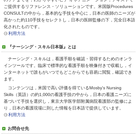
ご提供するリファレンス・ソリューションです。米国版Procedures
CONSULTの中から，基本的な手技を中心に，日本の医師のニーズが
高かった約110手技をセレクトし，日本の医師監修の下，完全日本語
化されたものです。
利用方法
『ナーシング・スキル日本版』とは
ナーシング・スキルは，看護手順を確認・習得するためのオンラ
インツールです。臨床で標準的な看護手順を映像付きで収載し，イ
ンターネットで誰もがいつでもどこからでも容易に閲覧，確認でき
ます。
コンテンツは，米国で高い評価を得ているMosby's Nursing
Skills（英語）の約1,000の看護手技の中から，日本の看護ニーズに
基づいて手技を選択し，東京大学医学部附属病院看護部の監修によ
り，日本の看護現場に則した情報を日本語で提供しています。
利用方法
お問合せ先