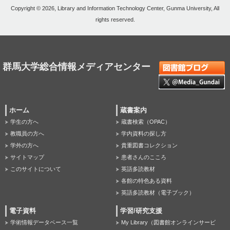
Copyright © 2026, Library and Information Technology Center, Gunma University, All
rights reserved.
群馬大学総合情報メディアセンター
ホーム
蔵書案内
学生の方へ
蔵書検索（OPAC）
教職員の方へ
学内資料の探し方
学外の方へ
貴重図書コレクション
サイトマップ
患者さんのこころ
このサイトについて
英語多読教材
各館の特色ある資料
英語多読教材（電子ブック）
電子資料
学習/研究支援
学術情報データベース一覧
My Library（図書館オンラインサービ