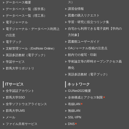
ス）
データベース概要
講習会情報
データベース一覧（医学系）
図書の購入リクエスト
データベース一覧（理工系）
学習・研究に役立つリンク集
電子ジャーナル
自宅から利用できる電子資料【学内の
電子ジャーナル・データベース利用上
方対象】
の注意
図書館ユーザーガイド
電子ブック
OAジャーナル投稿の注意点
文献管理ツール（EndNote Online）
館内での複写・印刷
英語多読教材（電子ブック）
学術論文等の即時オープンアクセス義
学認サービス
務化
群馬大学リポジトリ
英語多読教材（電子ブック）
ITサービス
ネットワーク
全学認証アカウント
GUNet2022概要
群馬大学SSO
全体構成とアクセス制限
全学ソフトウエアライセンス
有線LAN
群馬大学LMS
無線LAN
メール
SSL-VPN
ファイル共有サービス
DNS