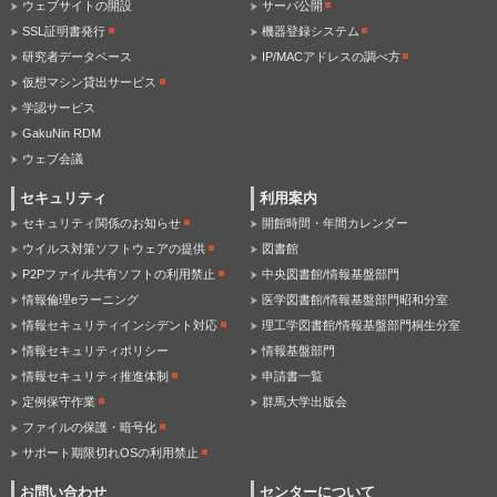
ウェブサイトの開設
サーバ公開
SSL証明書発行
機器登録システム
研究者データベース
IP/MACアドレスの調べ方
仮想マシン貸出サービス
学認サービス
GakuNin RDM
ウェブ会議
セキュリティ
利用案内
セキュリティ関係のお知らせ
開館時間・年間カレンダー
ウイルス対策ソフトウェアの提供
図書館
P2Pファイル共有ソフトの利用禁止
中央図書館/情報基盤部門
情報倫理eラーニング
医学図書館/情報基盤部門昭和分室
情報セキュリティインシデント対応
理工学図書館/情報基盤部門桐生分室
情報セキュリティポリシー
情報基盤部門
情報セキュリティ推進体制
申請書一覧
定例保守作業
群馬大学出版会
ファイルの保護・暗号化
サポート期限切れOSの利用禁止
お問い合わせ
センターについて