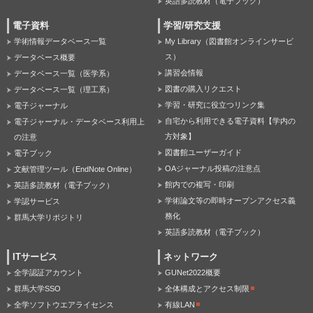
英語多読教材（電子ブック）
電子資料
学習/研究支援
学術情報データベース一覧
My Library（図書館オンラインサービ
ス）
データベース概要
講習会情報
データベース一覧（医学系）
図書の購入リクエスト
データベース一覧（理工系）
学習・研究に役立つリンク集
電子ジャーナル
自宅から利用できる電子資料【学内の
電子ジャーナル・データベース利用上
方対象】
の注意
図書館ユーザーガイド
電子ブック
OAジャーナル投稿の注意点
文献管理ツール（EndNote Online）
館内での複写・印刷
英語多読教材（電子ブック）
学術論文等の即時オープンアクセス義
学認サービス
務化
群馬大学リポジトリ
英語多読教材（電子ブック）
ITサービス
ネットワーク
全学認証アカウント
GUNet2022概要
群馬大学SSO
全体構成とアクセス制限
全学ソフトウエアライセンス
有線LAN