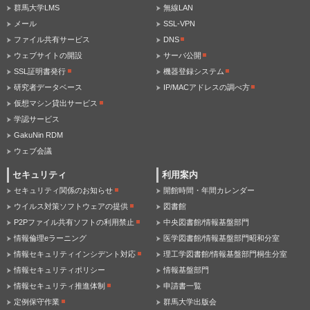
群馬大学LMS
無線LAN
メール
SSL-VPN
ファイル共有サービス
DNS
ウェブサイトの開設
サーバ公開
SSL証明書発行
機器登録システム
研究者データベース
IP/MACアドレスの調べ方
仮想マシン貸出サービス
学認サービス
GakuNin RDM
ウェブ会議
セキュリティ
利用案内
セキュリティ関係のお知らせ
開館時間・年間カレンダー
ウイルス対策ソフトウェアの提供
図書館
P2Pファイル共有ソフトの利用禁止
中央図書館/情報基盤部門
情報倫理eラーニング
医学図書館/情報基盤部門昭和分室
情報セキュリティインシデント対応
理工学図書館/情報基盤部門桐生分室
情報セキュリティポリシー
情報基盤部門
情報セキュリティ推進体制
申請書一覧
定例保守作業
群馬大学出版会